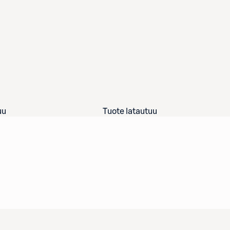
uu
Tuote latautuu