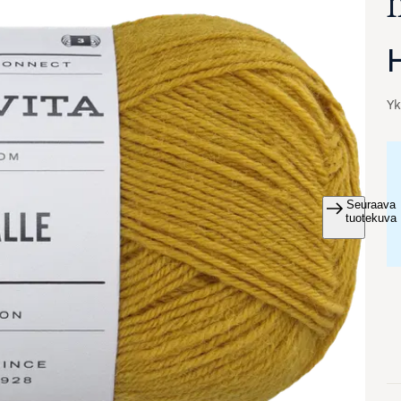
Yk
Seuraava
va suurennettuna
tuotekuva