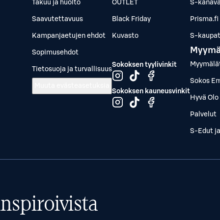
Takuu ja huolto
OUTLET
S-kanava
Saavutettavuus
Black Friday
Prisma.fi
Kampanjaetujen ehdot
Kuvasto
S-kaupat.
Myymä
Sopimusehdot
Myymälä
Sokoksen tyylivinkit
Tietosuoja ja turvallisuus
Sokos Em
Muuta evästeasetuksia
Sokoksen kauneusvinkit
Hyvä Olo 
Palvelut
S-Edut j
nspiroivista