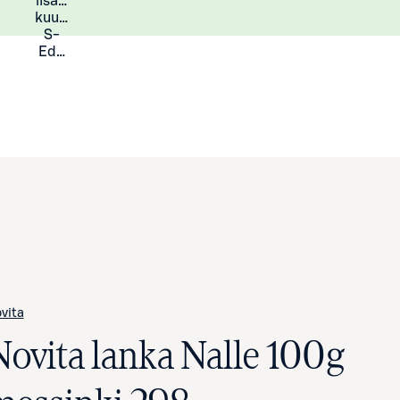
lisää
Lisätietoja
kuukauden
S-
Eduista
vita
Novita lanka Nalle 100g