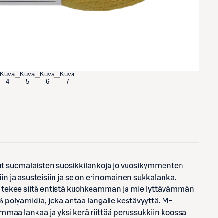
Kuva
Kuva
Kuva
Kuva
4
5
6
7
llut suomalaisten suosikkilankoja jo vuosikymmenten
iin ja asusteisiin ja se on erinomainen sukkalanka.
a tekee siitä entistä kuohkeamman ja miellyttävämmän
% polyamidia, joka antaa langalle kestävyyttä. M-
maa lankaa ja yksi kerä riittää perussukkiin koossa