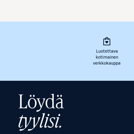
Luotettava
kotimainen
verkkokauppa
Löydä
tyylisi.