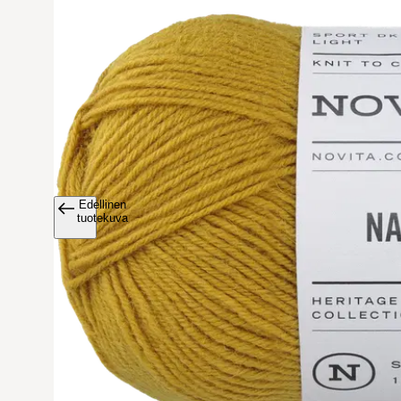
Edellinen
Avaa tuoteku
tuotekuva