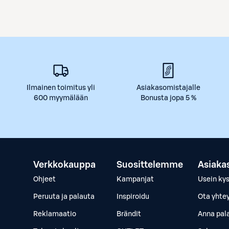
Ilmainen toimitus yli
Asiakasomistajalle
600 myymälään
Bonusta jopa 5 %
Verkkokauppa
Suosittelemme
Asiaka
Ohjeet
Kampanjat
Usein ky
Peruuta ja palauta
Inspiroidu
Ota yhte
Reklamaatio
Brändit
Anna pal