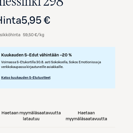
messinki 298
Hinta
5,95 €
sikköhinta
59,50 €/kg
Kuukauden S-Edut vähintään –20 %
Voimassa S-Etukortilla 30.8. asti Sokoksella, Sokos Emotionissa ja
verkkokaupassa kirjautuneille asiakkaille.
Avaa tuotekuva suurennettuna
Katso kuukauden S-Etutuotteet
Haetaan myymäläsaatavuutta
Haetaan
latautuu
myymäläsaatavuutta