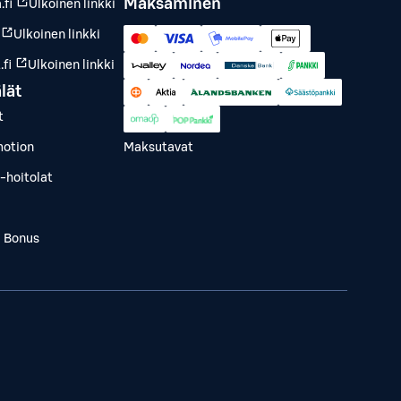
Maksaminen
.fi
Ulkoinen linkki
Ulkoinen linkki
fi
Ulkoinen linkki
lät
t
otion
Maksutavat
-hoitolat
a Bonus