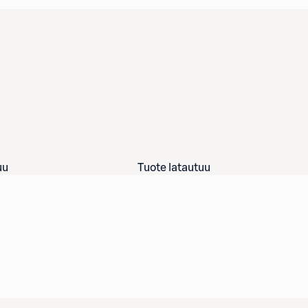
uu
Tuote latautuu