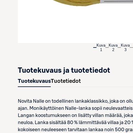
Kuva
Kuva
Kuva
1
2
3
Tuotekuvaus ja tuotetiedot
Tuotekuvaus
Tuotetiedot
Novita Nalle on todellinen lankaklassikko, joka on o
ajan. Monikäyttöinen Nalle-lanka sopii neulevaatteis
Langan koostumukseen on lisätty villan määrää, jok
neuloa. Lanka sisältää 80 % lämmittävää villaa ja 20 
kokoiseen neuleeseen tarvitaan lankaa noin 500 gram