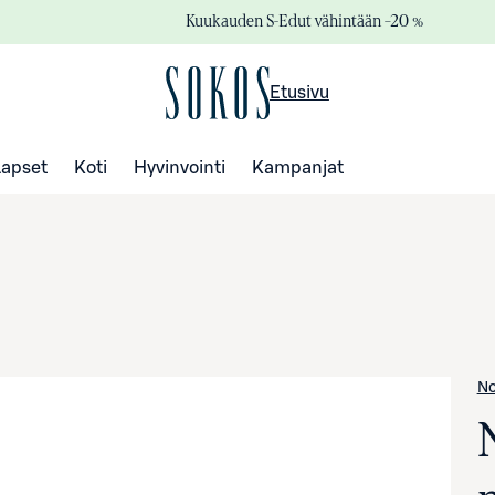
Kuukauden S-Edut vähintään –20 %
Etusivu
Lapset
Koti
Hyvinvointi
Kampanjat
No