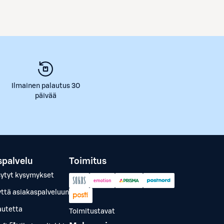
Ilmainen palautus 30
päivää
spalvelu
Toimitus
sytyt kysymykset
yttä asiakaspalveluun
autetta
Toimitustavat