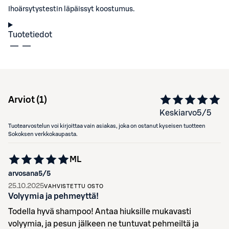
Ihoärsytystestin läpäissyt koostumus.
Tuotetiedot
Arviot (
1
)
Keskiarvo
5
/5
Tuotearvostelun voi kirjoittaa vain asiakas, joka on ostanut kyseisen tuotteen
Sokoksen verkkokaupasta.
ML
arvosana
5
/5
25.10.2025
VAHVISTETTU OSTO
Volyymia ja pehmeyttä!
Todella hyvä shampoo! Antaa hiuksille mukavasti
volyymia, ja pesun jälkeen ne tuntuvat pehmeiltä ja