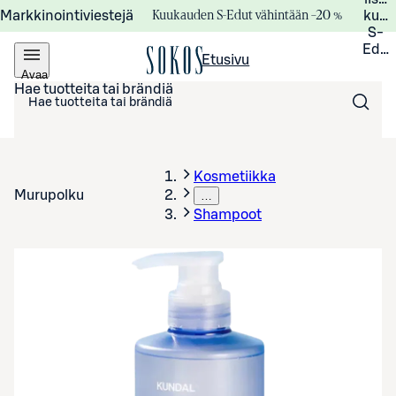
Kuukauden S-Edut vähintään –20 %
Markkinointiviestejä
kuuk
S-
Edui
Etusivu
Avaa
valikko
Hae tuotteita tai brändiä
Kosmetiikka
Murupolku
…
Shampoot