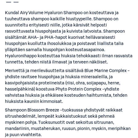
Kundal Airy Volume Hyaluron Shampoo on kosteuttava ja
tuuheuttava shampoo kaikille hiustyypeille. Shampoo on
suunniteltu erityisesti niille, jotka kärsivät helposti
rasvoittuvasta hiuspohjasta ja kuivista latvoista. Shampoon
sisältämät AHA- ja PHA-hapot kuorivat hellävaraisesti
hiuspohjan kuollutta ihosolukkoa ja poistavat liiallista talia
ylläpitäen samalla hiuspohjan kosteustasapainoa.
Hyaluronihappo kosteuttaa hiuksia tehokkaasti ilman rasvaista
tunnetta, tehden niistä ilmavat ja terveen näköiset.
Merivettä ja merileväuutteita sisältävä Blue Marine Complex -
yhdiste ravitsee hiuspohjaa ja hiuksia mineraaleilla, ja
kasvipohjaisista proteiineista (riisi, ohra, soijapapu, herne,
hasselpähkinä) koostuva Phyto Protein Complex -yhdiste
vahvistaa hiuksia ja ehkäisee kosteuden haihtumista, tehden
hiuksista kauniin kimmoisat.
Shampoon Blossom Breeze -tuoksussa yhdistyvät raikkaat
sitrushedelmät, lempeät kukkaistuoksut sekä pehmeä
myskinen pohja. Tuoksunuotit ovat sekoitus sitruunan,
mandariinin, mustaherukan, ruusun, pionin, myskin, meripihkan
ja puun vivahteita.