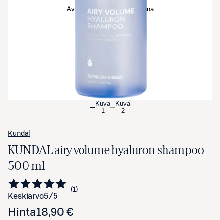
Avaa tuotekuva suurennettuna
Kuva
Kuva
1
2
Kundal
KUNDAL airy volume hyaluron shampoo
500 ml
1
Siirry arvioihin
kappale
Keskiarvo
5
/5
Hinta
18,90 €