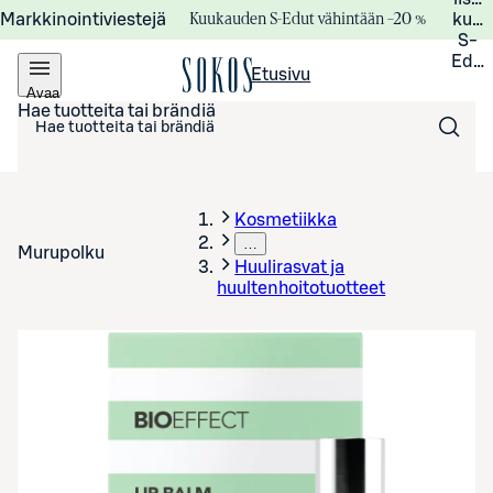
Kuukauden S-Edut vähintään –20 %
Markkinointiviestejä
kuuk
S-
Edui
Etusivu
Avaa
valikko
Hae tuotteita tai brändiä
Kosmetiikka
…
Murupolku
Huulirasvat ja
huultenhoitotuotteet