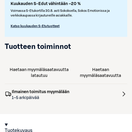
Kuukauden S-Edut vähintään –20 %
Voimassa S-Etukortilla 30.8. asti Sokoksella, Sokos Emotionissa ja
verkkokaupassa kirjautuneille asiakkaille.
Katso kuukauden S-Etutuotteet
Tuotteen toiminnot
Haetaan myymäläsaatavuutta
Haetaan
latautuu
myymäläsaatavuutta
Ilmainen toimitus myymälään
1–5 arkipäivää
Tuotekuvaus