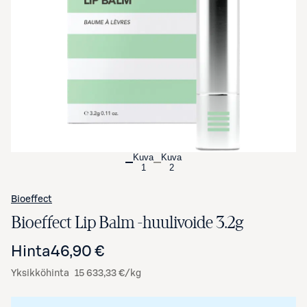
Avaa tuotekuva suurennettuna
Kuva
Kuva
1
2
Bioeffect
Bioeffect Lip Balm -huulivoide 3.2g
Hinta
46,90 €
Yksikköhinta
15 633,33 €/kg