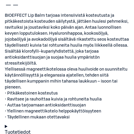
BIOEFFECT Lip Balm tarjoaa intensiivistä kosteutusta ja
pitkäkestoista kosteuden säilytystä, jättäen huulesi pehmeiksi,
ravituiksi ja joustaviksi koko päivän ajan. Antaa luonnollisen
kevyen lopputuloksen. Hyaluronihappoa, kookosöljyä,
jojobaöljyä ja avokadoöljyä sisältävä rikastettu seos kosteuttaa
täydellisesti kuivia tai rohtuneita huulia myös liikkeellä ollessa.
Sisältää klorofylli-kupariyhdistettä, joka tarjoaa
antioksidanttisuojan ja suojaa huulia ympäristön
stressitekijöiltä.
Ylellisessä magneettikotelossa oleva huulivoide on suunniteltu
käytännöllisyyttä ja eleganssia ajatellen, tehden siitä
täydellisen kumppanin mihin tahansa laukkuun – isoon tai
pieneen.
• Pitkäkestoinen kosteutus
• Ravitsee ja rauhoittaa kuivia ja rohtuneita huulia
• Auttaa tarjoamaan antioksidanttisuojan
• Ylellinen magneettikotelo helppokäyttöisyyteen
• Täydellinen mukaan otettavaksi
Tuotetiedot