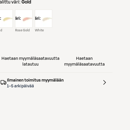
Valittu väri:
Gold
:
väri:
väri:
ld
Rose Gold
White
Haetaan myymäläsaatavuutta
Haetaan
latautuu
myymäläsaatavuutta
Ilmainen toimitus myymälään
1–5 arkipäivää