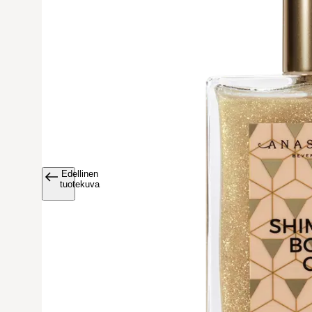
Edellinen
Avaa tuoteku
tuotekuva