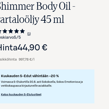
Shimmer Body Oil -
vartaloöljy 45 ml
1
Siirry arvioihin
kappale
skiarvo
5
/5
Hinta
44,90 €
sikköhinta
997,78 €/l
Avaa tuotekuva suurennettuna
Kuukauden S-Edut vähintään –20 %
Voimassa S-Etukortilla 30.8. asti Sokoksella, Sokos Emotionissa ja
verkkokaupassa kirjautuneille asiakkaille.
Katso kuukauden S-Etutuotteet