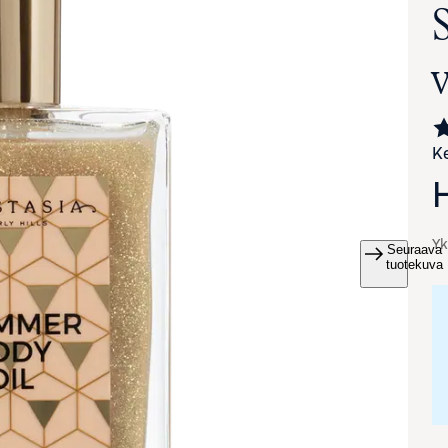
Ke
Yk
Seuraava
va suurennettuna
tuotekuva