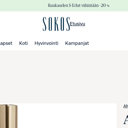
Kuukauden S-Edut vähintään –20 %
Etusivu
Lapset
Koti
Hyvinvointi
Kampanjat
AN