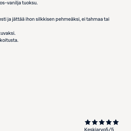
kos-vanilja tuoksu.
esti ja jättää ihon silkkisen pehmeäksi, ei tahmaa tai
kuvaksi.
koitusta.
Keskiarvo
5
/5