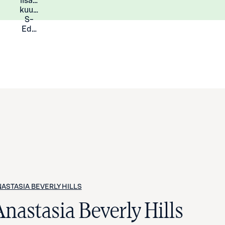
lisää
Lisätietoja
kuukauden
S-
Eduista
ASTASIA BEVERLY HILLS
Anastasia Beverly Hills