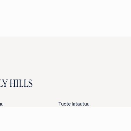
LY HILLS
uu
Tuote latautuu