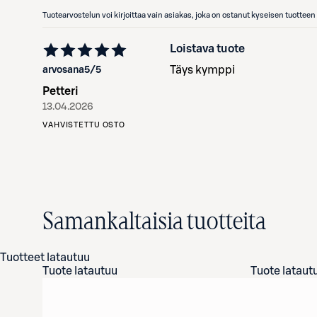
Tuotearvostelun voi kirjoittaa vain asiakas, joka on ostanut kyseisen tuotte
Loistava tuote
Täys kymppi
arvosana
5
/5
Petteri
13.04.2026
VAHVISTETTU OSTO
Samankaltaisia tuotteita
Tuotteet latautuu
Tuote latautuu
Tuote lataut