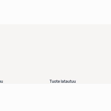
uu
Tuote latautuu