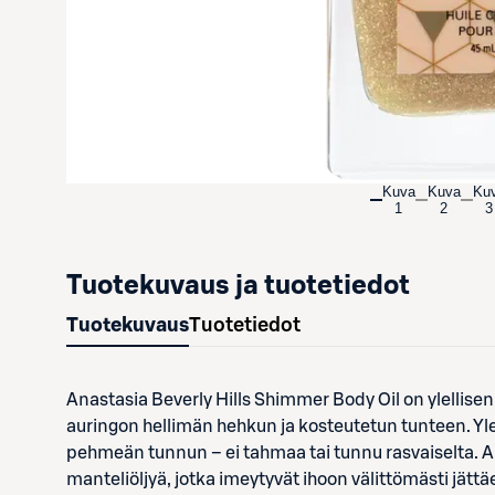
Kuva
Kuva
Ku
1
2
3
Tuotekuvaus ja tuotetiedot
Tuotekuvaus
Tuotetiedot
Anastasia Beverly Hills Shimmer Body Oil on ylellisen 
auringon hellimän hehkun ja kosteutetun tunteen. Ylelli
pehmeän tunnun – ei tahmaa tai tunnu rasvaiselta. A
manteliöljyä, jotka imeytyvät ihoon välittömästi jät