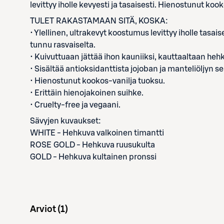
levittyy iholle kevyesti ja tasaisesti. Hienostunut koo
TULET RAKASTAMAAN SITÄ, KOSKA:
• Ylellinen, ultrakevyt koostumus levittyy iholle tasais
tunnu rasvaiselta.
• Kuivuttuaan jättää ihon kauniiksi, kauttaaltaan heh
• Sisältää antioksidanttista jojoban ja manteliöljyn se
• Hienostunut kookos-vanilja tuoksu.
• Erittäin hienojakoinen suihke.
• Cruelty-free ja vegaani.
Sävyjen kuvaukset:
WHITE - Hehkuva valkoinen timantti
ROSE GOLD - Hehkuva ruusukulta
GOLD - Hehkuva kultainen pronssi
Arviot (
1
)