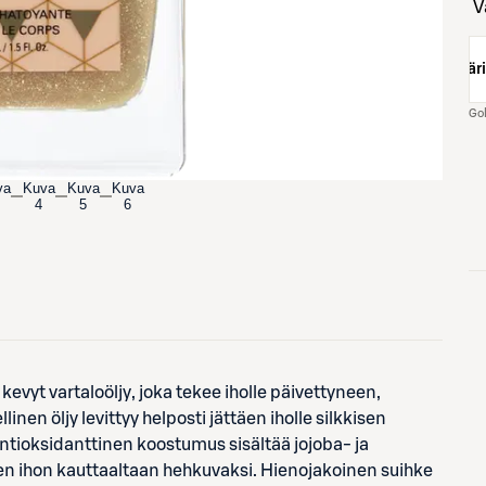
väri
Go
va
Kuva
Kuva
Kuva
4
5
6
kevyt vartaloöljy, joka tekee iholle päivettyneen,
nen öljy levittyy helposti jättäen iholle silkkisen
ntioksidanttinen koostumus sisältää jojoba- ja
täen ihon kauttaaltaan hehkuvaksi. Hienojakoinen suihke