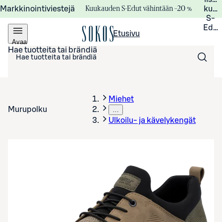
Kuukauden S-Edut vähintään –20 %
Markkinointiviestejä
kuuk
S-
Edui
Etusivu
Avaa
valikko
Hae tuotteita tai brändiä
Miehet
Murupolku
…
Ulkoilu- ja kävelykengät