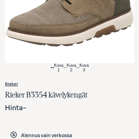
Avaa tuotekuva suurennettuna
Kuva
Kuva
Kuva
1
2
3
Rieker
Rieker B3354 kävelykengät
Hinta
-
Alennus vain verkossa