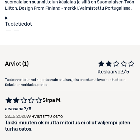
suomalaisen suunnittelun käsialaa ja sillä on Suomalaisen Työn
Liiton, Design From Finland -merkki. Valmistettu Portugalissa.
Tuotetiedot
Arviot (
1
)
Keskiarvo
2
/5
Tuotearvostelun voi kirjoittaa vain asiakas, joka on ostanut kyseisen tuotteen
Sokoksen verkkokaupasta.
Sirpa M.
arvosana
2
/5
23.12.2025
VAHVISTETTU OSTO
Takki muuten ok mutta mitoitus ei ollut väljempi joten
turha ostos.