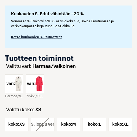
Kuukauden S-Edut vähintään –20 %
Voimassa S-Etukortilla 30.8. asti Sokoksella, Sokos Emotionissa ja
verkkokaupassa kirjautuneille asiakkaille.
Katso kuukauden S-Etutuotteet
Tuotteen toiminnot
Valittu väri:
Harmaa/valkoinen
väri:
väri:
Harmaa/valkoinen
Pinkki/punainen
Valittu koko:
XS
koko:
XS
koko:
S
, loppu verkosta
koko:
M
koko:
L
koko:
XL