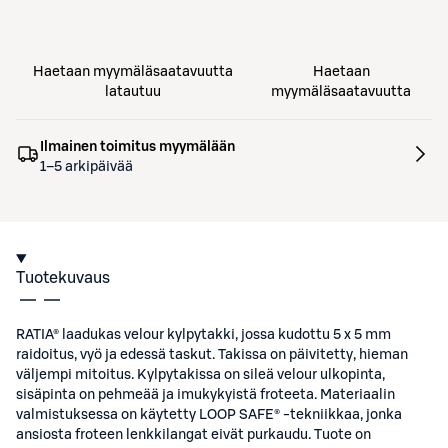
Haetaan myymäläsaatavuutta
Haetaan
latautuu
myymäläsaatavuutta
Ilmainen toimitus myymälään
1–5 arkipäivää
Tuotekuvaus
RATIA® laadukas velour kylpytakki, jossa kudottu 5 x 5 mm
raidoitus, vyö ja edessä taskut. Takissa on päivitetty, hieman
väljempi mitoitus. Kylpytakissa on sileä velour ulkopinta,
sisäpinta on pehmeää ja imukykyistä froteeta. Materiaalin
valmistuksessa on käytetty LOOP SAFE® -tekniikkaa, jonka
ansiosta froteen lenkkilangat eivät purkaudu. Tuote on