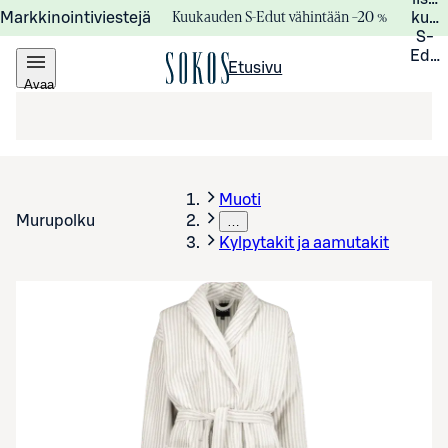
Kuukauden S-Edut vähintään –20 %
Markkinointiviestejä
kuuk
S-
Edui
Etusivu
Avaa
valikko
Muoti
Murupolku
…
Kylpytakit ja aamutakit