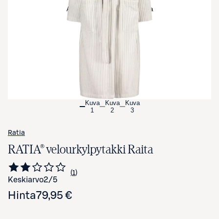
Avaa tuotekuva suurennettuna
Kuva
Kuva
Kuva
1
2
3
Ratia
RATIA® velourkylpytakki Raita
1
Siirry arvioihin
kappale
Keskiarvo
2
/5
Hinta
79,95 €