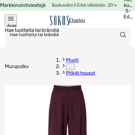
Kuukauden S-Edut vähintään –20 %
Markkinointiviestejä
kuuk
S-
Edui
Etusivu
Avaa
valikko
Hae tuotteita tai brändiä
Muoti
Murupolku
…
Pitkät housut