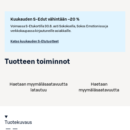
Kuukauden S-Edut vähintään –20 %
Voimassa S-Etukortilla 30.8. asti Sokoksella, Sokos Emotionissa ja
verkkokaupassa kirjautuneille asiakkaille.
Katso kuukauden S-Etutuotteet
Tuotteen toiminnot
Haetaan myymäläsaatavuutta
Haetaan
latautuu
myymäläsaatavuutta
Tuotekuvaus