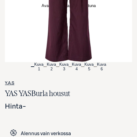
Avaa tuotekuva suurennettuna
Kuva
Kuva
Kuva
Kuva
Kuva
Kuva
1
2
3
4
5
6
Y.A.S
YAS YASBurla housut
Hinta
-
Alennus vain verkossa