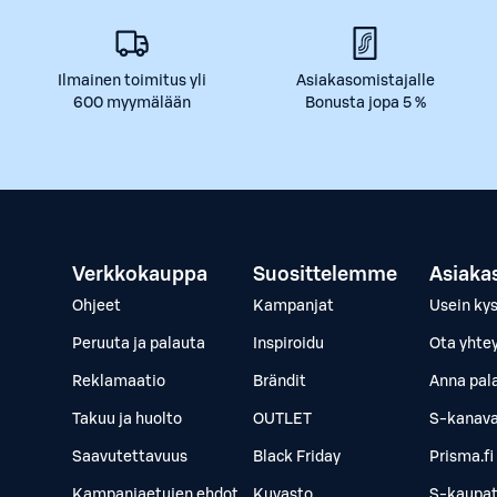
Ilmainen toimitus yli
Asiakasomistajalle
600 myymälään
Bonusta jopa 5 %
Verkkokauppa
Suosittelemme
Asiaka
Ohjeet
Kampanjat
Usein ky
Peruuta ja palauta
Inspiroidu
Ota yhte
Reklamaatio
Brändit
Anna pal
Takuu ja huolto
OUTLET
S-kanava
Saavutettavuus
Black Friday
Prisma.fi
Kampanjaetujen ehdot
Kuvasto
S-kaupat.