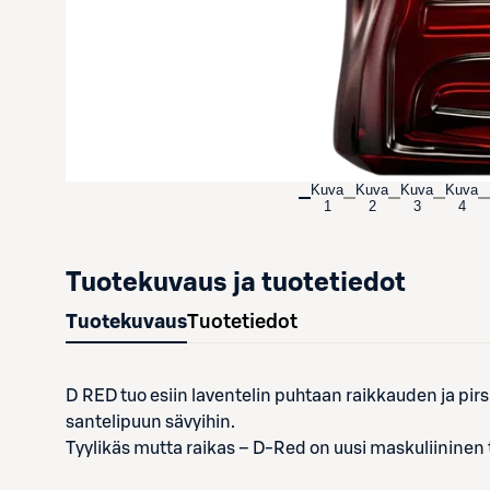
Kuva
Kuva
Kuva
Kuva
1
2
3
4
Tuotekuvaus ja tuotetiedot
Tuotekuvaus
Tuotetiedot
D RED tuo esiin laventelin puhtaan raikkauden ja pirsk
santelipuun sävyihin.
Tyylikäs mutta raikas – D-Red on uusi maskuliininen 