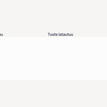
uu
Tuote latautuu