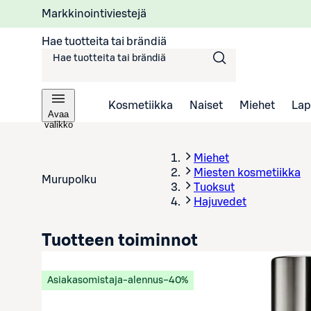
Markkinointiviestejä
Hae tuotteita tai brändiä
Kosmetiikka
Naiset
Miehet
Lap
Avaa
valikko
Miehet
Miesten kosmetiikka
Murupolku
Tuoksut
Hajuvedet
Tuotteen toiminnot
Asiakasomistaja-alennus
−40%