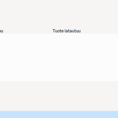
uu
Tuote latautuu