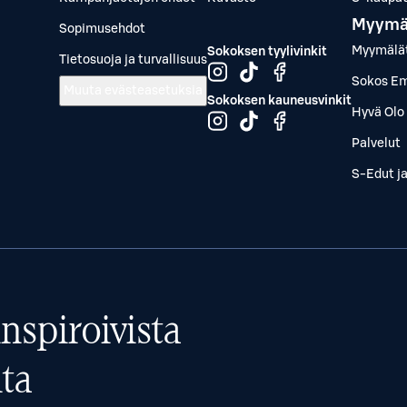
Myymä
Sopimusehdot
Myymälä
Sokoksen tyylivinkit
Tietosuoja ja turvallisuus
Sokos Em
Muuta evästeasetuksia
Sokoksen kauneusvinkit
Hyvä Olo 
Palvelut
S-Edut j
nspiroivista
ta