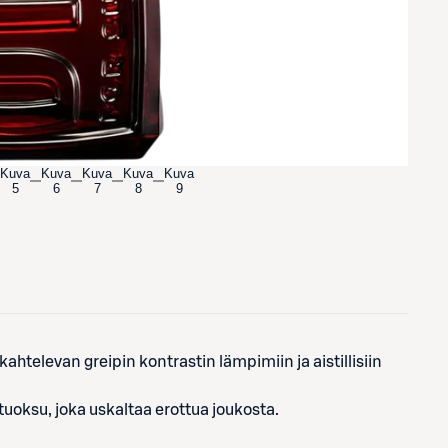
Kuva
Kuva
Kuva
Kuva
Kuva
5
6
7
8
9
ahtelevan greipin kontrastin lämpimiin ja aistillisiin
tuoksu, joka uskaltaa erottua joukosta.