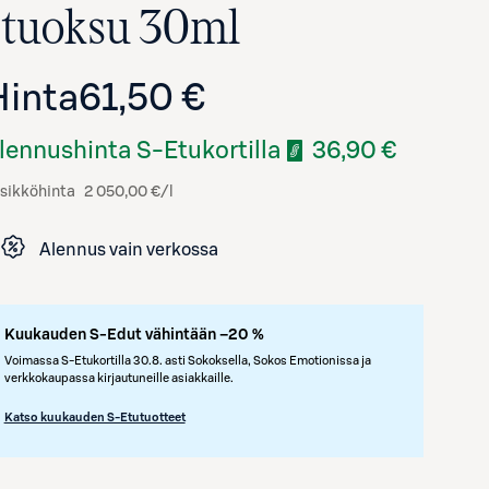
- tuoksu 30ml
Hinta
61,50 €
lennushinta S-Etukortilla
36,90 €
sikköhinta
2 050,00 €/l
Alennus vain verkossa
Avaa tuotekuva suurennettuna
Kuukauden S-Edut vähintään –20 %
Voimassa S-Etukortilla 30.8. asti Sokoksella, Sokos Emotionissa ja
verkkokaupassa kirjautuneille asiakkaille.
Katso kuukauden S-Etutuotteet