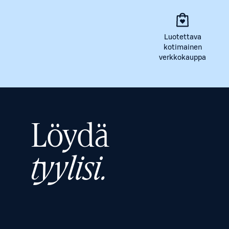
Luotettava
kotimainen
verkkokauppa
Löydä
tyylisi.