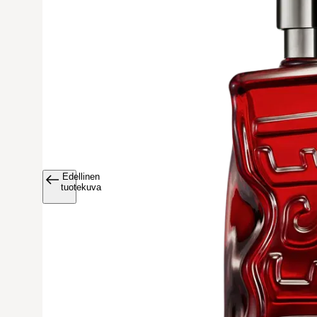
Edellinen
Avaa tuoteku
tuotekuva