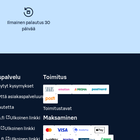
Ilmainen palautus 30
päivää
spalvelu
Toimitus
sytyt kysymykset
yttä asiakaspalveluun
autetta
Toimitustavat
Maksaminen
.fi
Ulkoinen linkki
Ulkoinen linkki
fi
Ulkoinen linkki