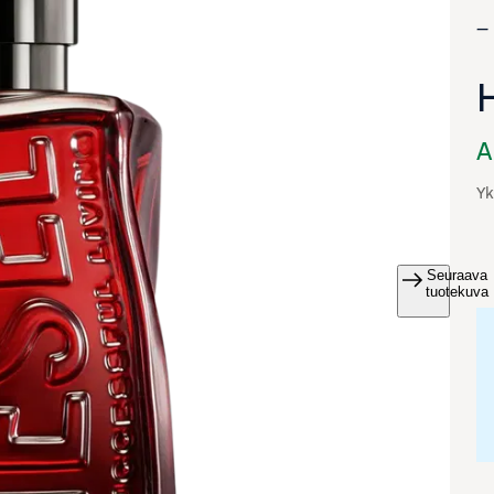
A
Yk
Seuraava
va suurennettuna
tuotekuva