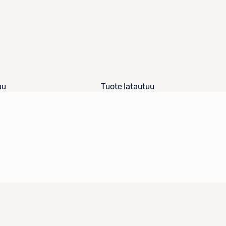
uu
Tuote latautuu