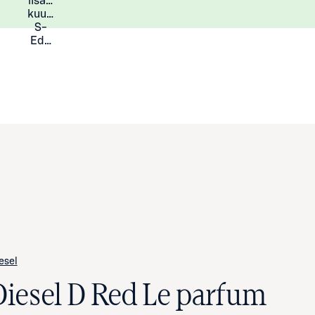
lisää
Lisätietoja
kuukauden
S-
Eduista
esel
Diesel D Red Le parfum