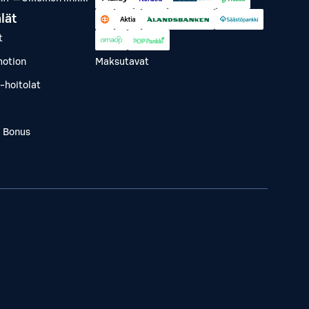
lät
t
otion
Maksutavat
-hoitolat
a Bonus