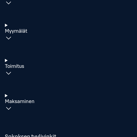
Myymälät
Toimitus
Maksaminen
Sokoksen tyylivinkit