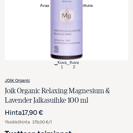
Avaa tuotekuva suurennettuna
Kuva
Kuva
1
2
JOIK Organic
Joik Organic Relaxing Magnesium &
Lavender Jalkasuihke 100 ml
Hinta
17,90 €
Yksikköhinta
179,00 €/l