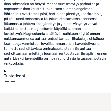
ihoa tahmeaksi tai ärsytä. Magnesium imeytyy parhaiten ja
nopeimmin ihon kautta, tunkeutuen suoraan ongelman
lähteelle. Levottomat jalat, hartioiden jännitys, lihaskrampit,
pitkät tunnit seisomista tai istumista samassa asennossa,
liikunnasta johtuva lihasjännitys ja yleinen väsymys voivat
kaikki helpottua magnesiumin käytöllä suoraan iholle
levitettynä. Magnesiumia sisältävän suihkeen käyttö ennen
nukkumaanmenoa auttaa rentouttamaan lihaksia ja ehkäisee
kramppeja varmistaen levollisemman unen. Laventelivesi on
tunnettu rauhoittavista ominaisuuksistaan. Se auttaa
rauhoittamaan mieltä ja luomaan rentouttavan ilmapiirin ennen
unta. Lisäksi laventelilla on ihoa rauhoittavia ja tasapainottavia
vaikutuksia.
Tuotetiedot