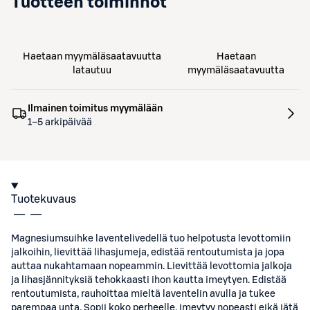
Tuotteen toiminnot
Haetaan myymäläsaatavuutta
Haetaan
latautuu
myymäläsaatavuutta
Ilmainen toimitus myymälään
1–5 arkipäivää
Tuotekuvaus
Magnesiumsuihke laventelivedellä tuo helpotusta levottomiin
jalkoihin, lievittää lihasjumeja, edistää rentoutumista ja jopa
auttaa nukahtamaan nopeammin. Lievittää levottomia jalkoja
ja lihasjännityksiä tehokkaasti ihon kautta imeytyen. Edistää
rentoutumista, rauhoittaa mieltä laventelin avulla ja tukee
parempaa unta. Sopii koko perheelle, imeytyy nopeasti eikä jätä