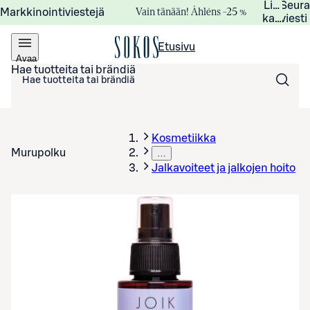
Lisätied
Seur
Vain tänään! Åhléns –25 %
Markkinointiviestejä
kampanj
viesti
Etusivu
Avaa
valikko
Hae tuotteita tai brändiä
Kosmetiikka
Murupolku
…
Jalkavoiteet ja jalkojen hoito