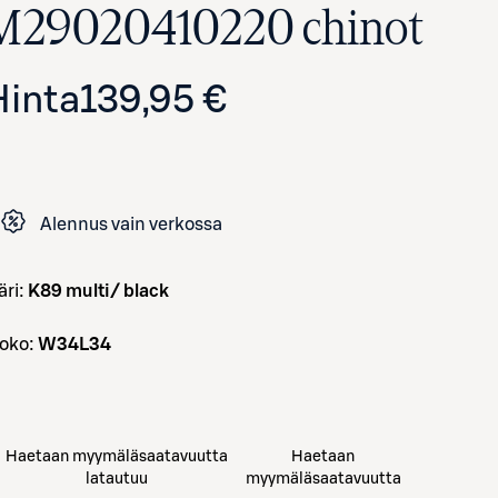
M29020410220 chinot
Hinta
139,95 €
Alennus vain verkossa
väri:
K89 multi/ black
Avaa tuotekuva suurennettuna
koko:
W34L34
Haetaan myymäläsaatavuutta
Haetaan
latautuu
myymäläsaatavuutta