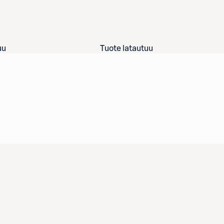
uu
Tuote latautuu