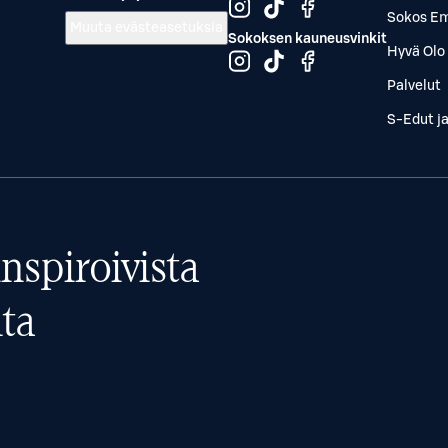
Sokos Em
Muuta evästeasetuksia
Sokoksen kauneusvinkit
Hyvä Olo 
Palvelut
S-Edut j
nspiroivista
ta