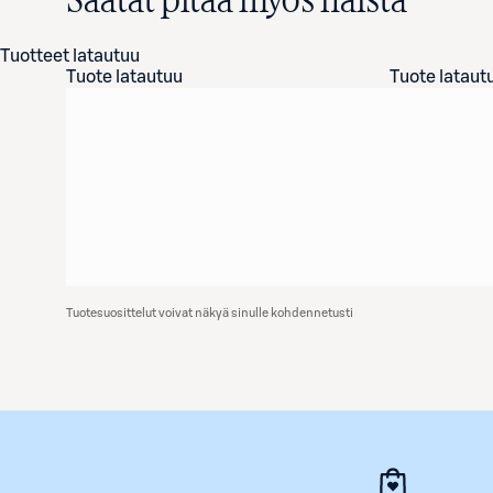
Saatat pitää myös näistä
Tuotteet latautuu
Tuote latautuu
Tuote lataut
Tuotesuosittelut voivat näkyä sinulle kohdennetusti