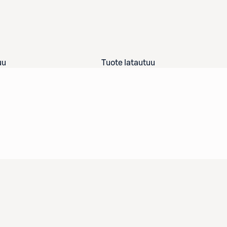
uu
Tuote latautuu