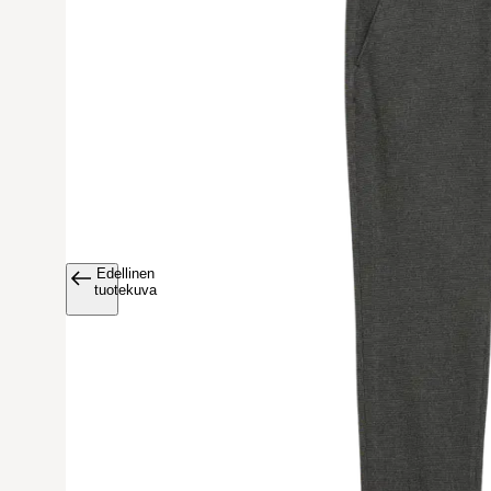
Edellinen
Avaa tuoteku
tuotekuva