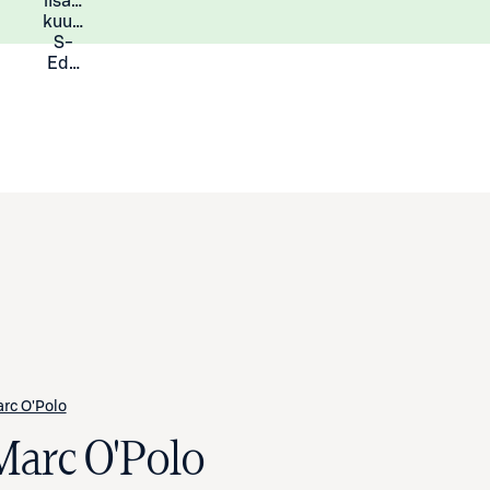
lisää
Lisätietoja
kuukauden
S-
Eduista
rc O'Polo
Marc O'Polo