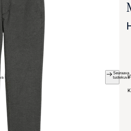
Seuraava
va suurennettuna
tuotekuva