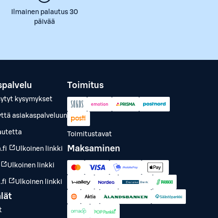
Ilmainen palautus 30
päivää
spalvelu
Toimitus
sytyt kysymykset
yttä asiakaspalveluun
autetta
Toimitustavat
Maksaminen
.fi
Ulkoinen linkki
Ulkoinen linkki
fi
Ulkoinen linkki
lät
t