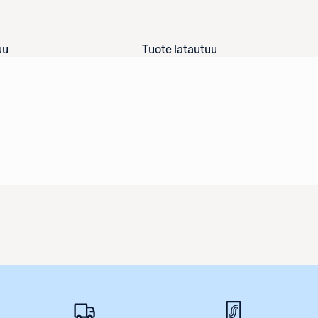
uu
Tuote latautuu