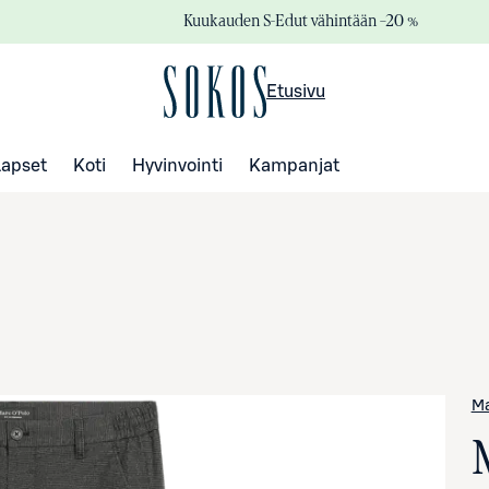
Kuukauden S-Edut vähintään –20 %
Etusivu
Lapset
Koti
Hyvinvointi
Kampanjat
Ma