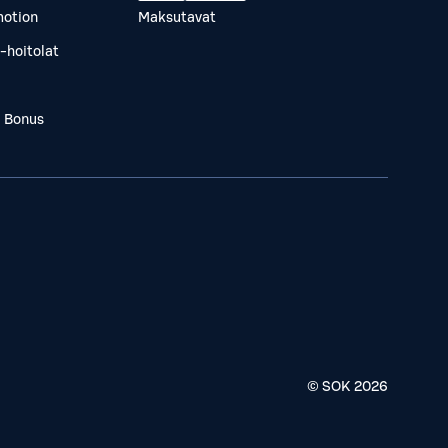
otion
Maksutavat
-hoitolat
a Bonus
© SOK
2026