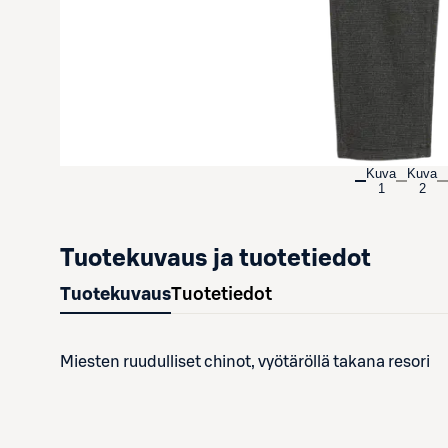
Kuva
Kuva
1
2
Tuotekuvaus ja tuotetiedot
Tuotekuvaus
Tuotetiedot
Miesten ruudulliset chinot, vyötäröllä takana resori