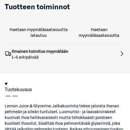
Tuotteen toiminnot
Haetaan myymäläsaatavuutta
Haetaan
latautuu
myymäläsaatavuutta
Ilmainen toimitus myymälään
1–5 arkipäivää
Tuotekuvaus
Lemon Juice & Glycerine Jalkakuorinta tekee jaloista ihanan
pehmeän ja sileän tuntuiset. Luomuriisi- ja laavakivirakeet
kuorivat ihoa hellävaraisesti mutta tehokkaasti poistaen
kuolleet ihosolut. Sisältää ihoa pehmentävää glyseriiniä, joka
jättää jalkoihin pehmeän tunteen. Raikas sitruunaninen tuoksu