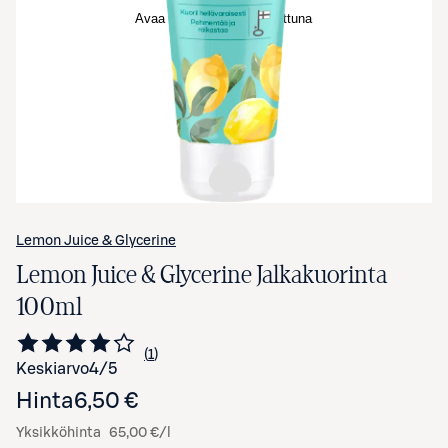
Avaa tuotekuva suurennettuna
Lemon Juice & Glycerine
Lemon Juice & Glycerine Jalkakuorinta
100ml
1
Siirry arvioihin
kappale
Keskiarvo
4
/5
Hinta
6,50 €
Yksikköhinta
65,00 €/l