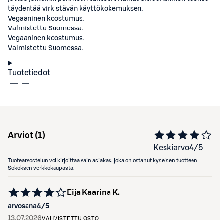
täydentää virkistävän käyttökokemuksen.
Vegaaninen koostumus.
Valmistettu Suomessa.
Vegaaninen koostumus.
Valmistettu Suomessa.
Tuotetiedot
Arviot (
1
)
Keskiarvo
4
/5
Tuotearvostelun voi kirjoittaa vain asiakas, joka on ostanut kyseisen tuotteen
Sokoksen verkkokaupasta.
Eija Kaarina K.
arvosana
4
/5
13.07.2026
VAHVISTETTU OSTO