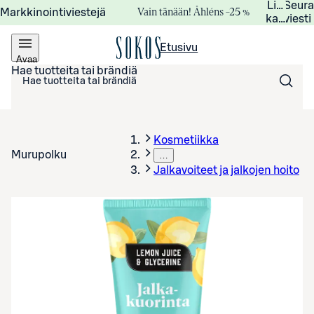
Lisätied
Seur
Vain tänään! Åhléns –25 %
Markkinointiviestejä
kampanj
viesti
Etusivu
Avaa
valikko
Hae tuotteita tai brändiä
Kosmetiikka
Murupolku
…
Jalkavoiteet ja jalkojen hoito