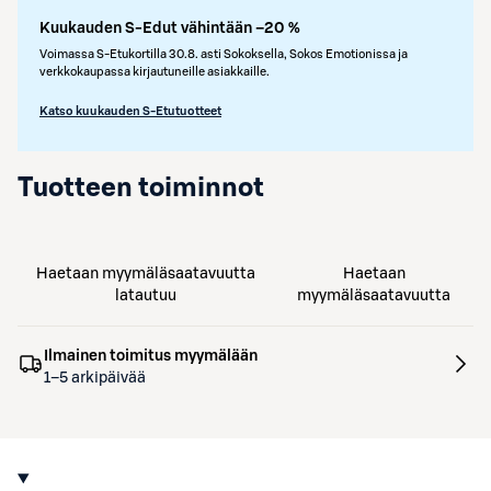
Kuukauden S-Edut vähintään –20 %
Voimassa S-Etukortilla 30.8. asti Sokoksella, Sokos Emotionissa ja
verkkokaupassa kirjautuneille asiakkaille.
Katso kuukauden S-Etutuotteet
Tuotteen toiminnot
Haetaan myymäläsaatavuutta
Haetaan
latautuu
myymäläsaatavuutta
Ilmainen toimitus myymälään
1–5 arkipäivää