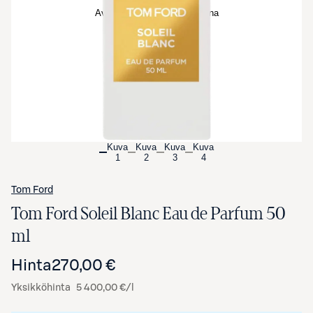
Avaa tuotekuva suurennettuna
Kuva
Kuva
Kuva
Kuva
1
2
3
4
Tom Ford
Tom Ford Soleil Blanc Eau de Parfum 50
ml
Hinta
270,00 €
Yksikköhinta
5 400,00 €/l