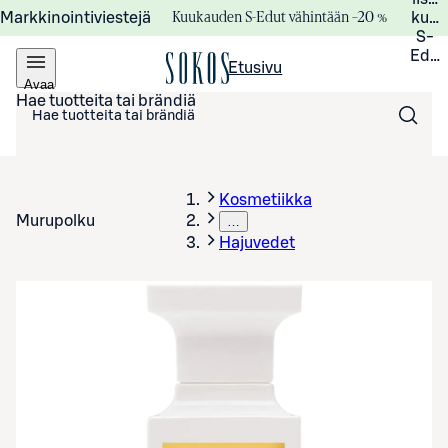
Kuukauden S-Edut vähintään –20 %
Markkinointiviestejä
kuuk
S-
Edui
Etusivu
Avaa
valikko
Hae tuotteita tai brändiä
Kosmetiikka
Murupolku
…
Hajuvedet