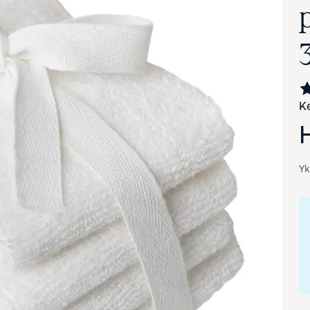
Ke
Yk
va suurennettuna