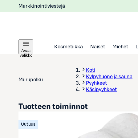
Markkinointiviestejä
Kosmetiikka
Naiset
Miehet
Avaa
valikko
Koti
Kylpyhuone ja sauna
Murupolku
Pyyhkeet
Käsipyyhkeet
Tuotteen toiminnot
Uutuus