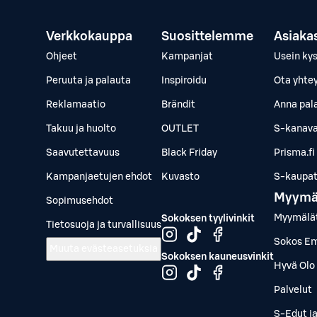
Verkkokauppa
Suosittelemme
Asiaka
Ohjeet
Kampanjat
Usein ky
Peruuta ja palauta
Inspiroidu
Ota yhte
Reklamaatio
Brändit
Anna pal
Takuu ja huolto
OUTLET
S-kanava
Saavutettavuus
Black Friday
Prisma.fi
Kampanjaetujen ehdot
Kuvasto
S-kaupat.
Myymä
Sopimusehdot
Myymälä
Sokoksen tyylivinkit
Tietosuoja ja turvallisuus
Sokos Em
Muuta evästeasetuksia
Sokoksen kauneusvinkit
Hyvä Olo 
Palvelut
S-Edut j