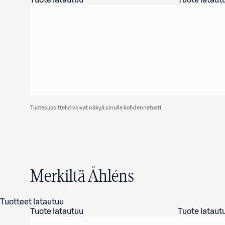
Tuote latautuu
Tuote lataut
Tuotesuosittelut voivat näkyä sinulle kohdennetusti
Merkiltä Åhléns
Tuotteet latautuu
Tuote latautuu
Tuote lataut