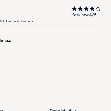
Keskiarvo
4
/5
en Sokoksen verkkokaupasta.
ehmeä.