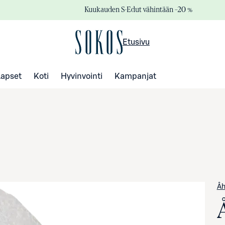
Kuukauden S-Edut vähintään –20 %
Etusivu
Lapset
Koti
Hyvinvointi
Kampanjat
Åh