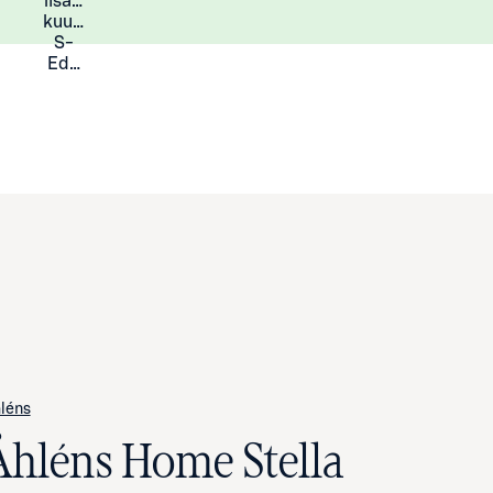
lisää
Lisätietoja
kuukauden
S-
Eduista
léns
Åhléns Home Stella