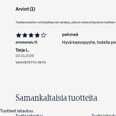
Arviot (
1
)
Tuotearvostelun voi kirjoittaa vain asiakas, joka on ostanut kyseisen tuotte
pehmeä
Hyvä kasvopyyhe, todella p
arvosana
4
/5
Tarja L.
20.01.2026
VAHVISTETTU OSTO
Samankaltaisia tuotteita
Tuotteet latautuu