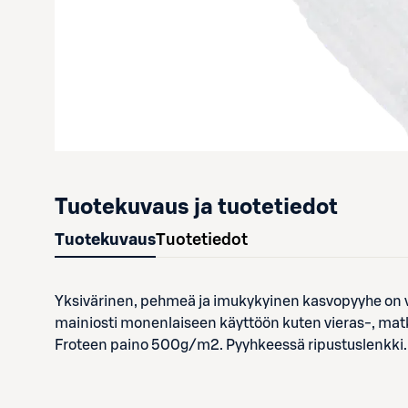
Tuotekuvaus ja tuotetiedot
Tuotekuvaus
Tuotetiedot
Yksivärinen, pehmeä ja imukykyinen kasvopyyhe on va
mainiosti monenlaiseen käyttöön kuten vieras-, mat
Froteen paino 500g/m2. Pyyhkeessä ripustuslenkki.