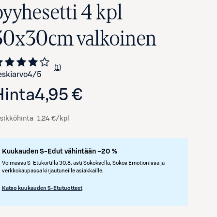
pyyhesetti 4 kpl
30x30cm valkoinen
1
Siirry arvioihin
kappale
skiarvo
4
/5
Hinta
4,95 €
sikköhinta
1,24 €/kpl
Kuukauden S-Edut vähintään –20 %
Voimassa S-Etukortilla 30.8. asti Sokoksella, Sokos Emotionissa ja
verkkokaupassa kirjautuneille asiakkaille.
Katso kuukauden S-Etutuotteet