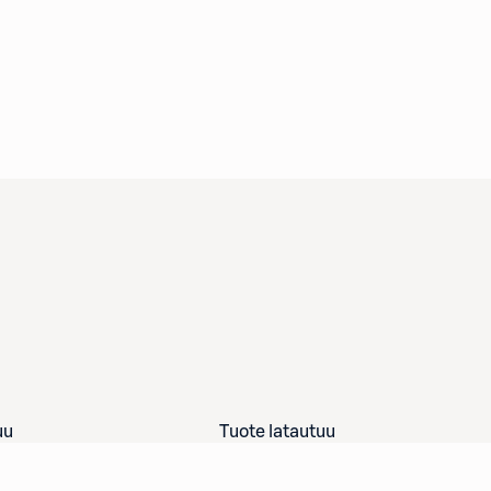
uu
Tuote latautuu