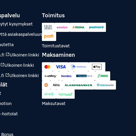
spalvelu
Toimitus
sytyt kysymykset
yttä asiakaspalveluun
autetta
Toimitustavat
Maksaminen
.fi
Ulkoinen linkki
Ulkoinen linkki
fi
Ulkoinen linkki
lät
t
otion
Maksutavat
-hoitolat
a Bonus