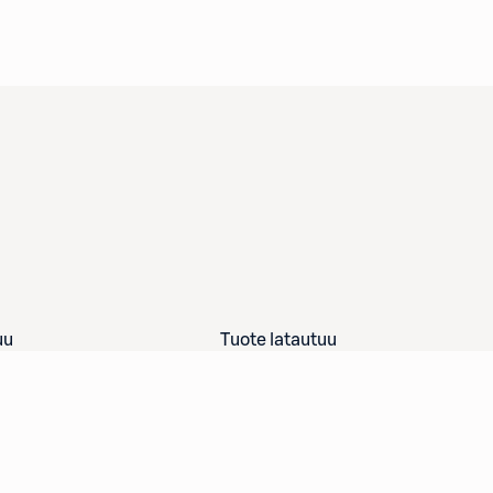
uu
Tuote latautuu