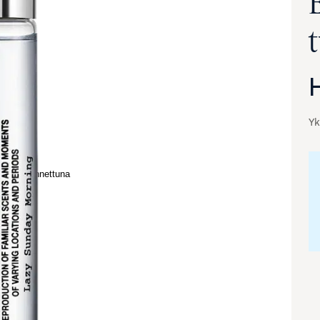
Yk
va suurennettuna