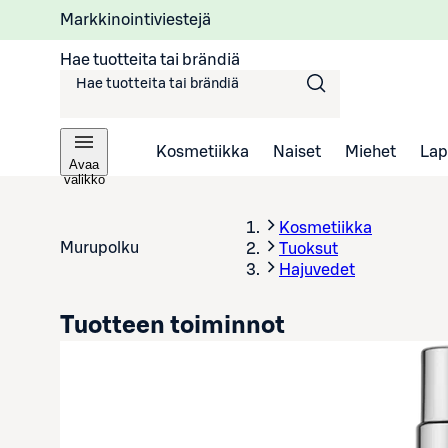
Markkinointiviestejä
Hae tuotteita tai brändiä
Kosmetiikka
Naiset
Miehet
Lap
Avaa
valikko
Kosmetiikka
Murupolku
Tuoksut
Hajuvedet
Tuotteen toiminnot