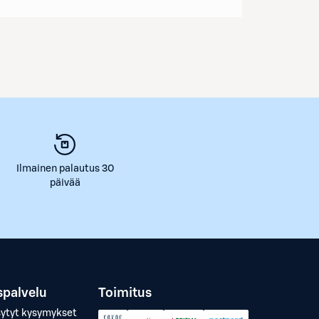
Ilmainen palautus 30
päivää
spalvelu
Toimitus
sytyt kysymykset