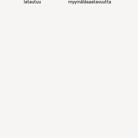
latautuu
myymäläsaatavuutta