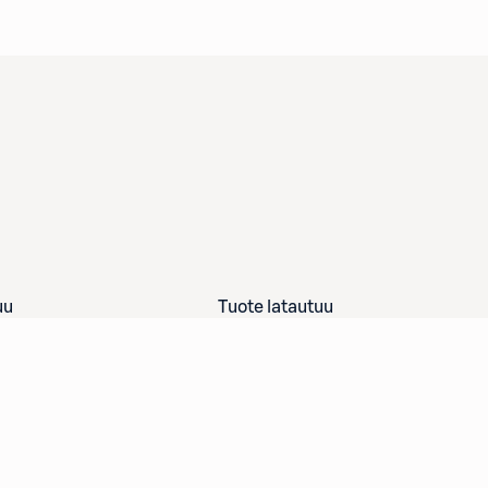
uu
Tuote latautuu