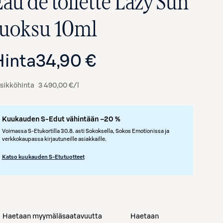
Eau de toilette Lazy Sun
tuoksu 10ml
Hinta
34,90 €
sikköhinta
3 490,00 €/l
Kuukauden S-Edut vähintään –20 %
Voimassa S-Etukortilla 30.8. asti Sokoksella, Sokos Emotionissa ja
verkkokaupassa kirjautuneille asiakkaille.
Katso kuukauden S-Etutuotteet
Haetaan myymäläsaatavuutta
Haetaan