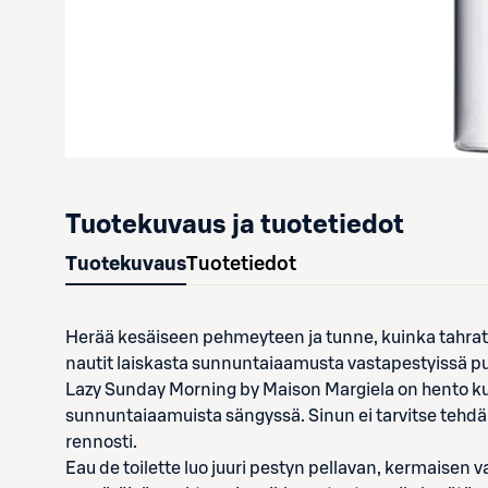
Tuotekuvaus ja tuotetiedot
Tuotekuvaus
Tuotetiedot
Herää kesäiseen pehmeyteen ja tunne, kuinka tahrato
nautit laiskasta sunnuntaiaamusta vastapestyissä puu
Lazy Sunday Morning by Maison Margiela on hento kuk
sunnuntaiaamuista sängyssä. Sinun ei tarvitse tehdä
rennosti.
Eau de toilette luo juuri pestyn pellavan, kermaisen v