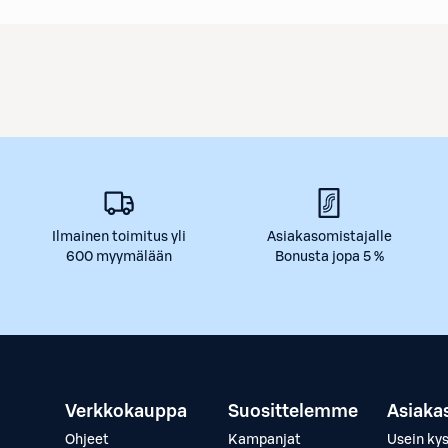
Ilmainen toimitus yli
Asiakasomistajalle
600 myymälään
Bonusta jopa 5 %
Verkkokauppa
Suosittelemme
Asiaka
Ohjeet
Kampanjat
Usein ky