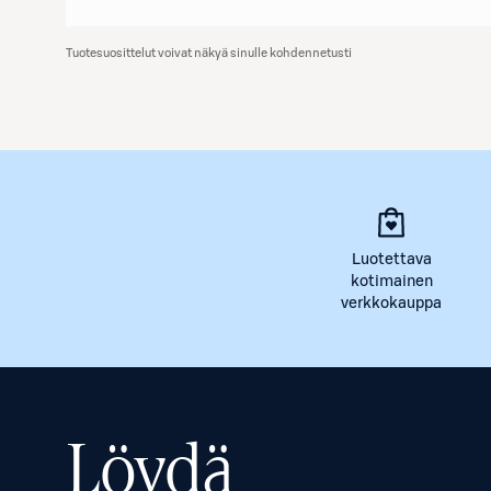
Tuotesuosittelut voivat näkyä sinulle kohdennetusti
Luotettava
kotimainen
verkkokauppa
Löydä