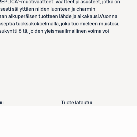
EPLICA'-muotivaatteet: vaatteet ja asusteet, jotka on
isesti säilyttäen niiden luonteen ja charmin.
otaan alkuperäisen tuotteen lähde ja aikakausi.Vuonna
nseptia tuoksukokoelmalla, joka tuo mieleen muistosi.
ukynttilöitä, joiden yleismaailmallinen voima voi
uu
Tuote latautuu