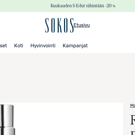
Kuukauden S-Edut vähintään –20 %
Etusivu
set
Koti
Hyvinvointi
Kampanjat
Ma