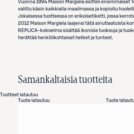
Vuonna 1994 Maison Margiela esitteli ensimmäiset 'R
valittu käsin kaikkialla maailmassa ja kopioitu huolell
Jokaisessa tuotteessa on erikoisetiketti, jossa kerr
2012 Maison Margiela laajensi tätä ainutlaatuista ko
REPLICA-kokoelma sisältää ikonisia tuoksuja ja tuoks
herättää henkilökohtaiset hetket ja tunteet.
Samankaltaisia tuotteita
Tuotteet latautuu
Tuote latautuu
Tuote lataut