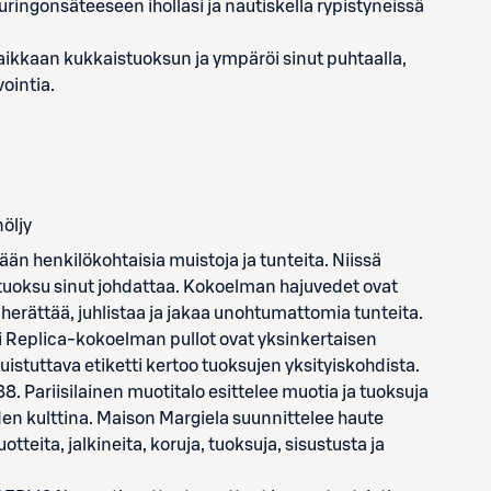
ringonsäteeseen ihollasi ja nautiskella rypistyneissä
ikkaan kukkaistuoksun ja ympäröi sinut puhtaalla,
vointia.
öljy
n henkilökohtaisia muistoja ja tunteita. Niissä
e tuoksu sinut johdattaa. Kokoelman hajuvedet ovat
 herättää, juhlistaa ja jakaa unohtumattomia tunteita.
 Replica-kokoelman pullot ovat yksinkertaisen
istuttava etiketti kertoo tuoksujen yksityiskohdista.
. Pariisilainen muotitalo esittelee muotia ja tuoksuja
en kulttina. Maison Margiela suunnittelee haute
teita, jalkineita, koruja, tuoksuja, sisustusta ja