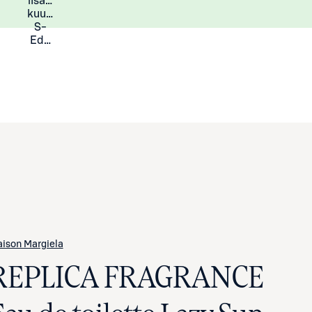
lisää
Lisätietoja
kuukauden
S-
Eduista
ison Margiela
REPLICA FRAGRANCE