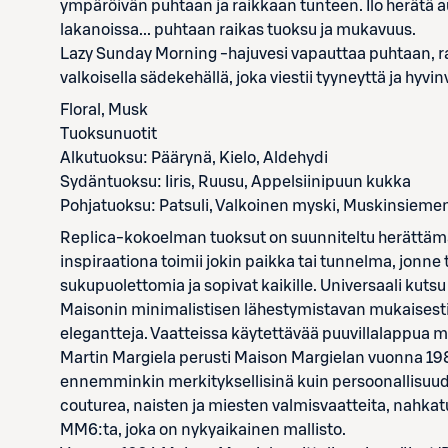
ympäröivän puhtaan ja raikkaan tunteen. Ilo herätä au
lakanoissa... puhtaan raikas tuoksu ja mukavuus.
Lazy Sunday Morning -hajuvesi vapauttaa puhtaan, ra
valkoisella sädekehällä, joka viestii tyyneyttä ja hyvin
Floral, Musk
Tuoksunuotit
Alkutuoksu: Päärynä, Kielo, Aldehydi
Sydäntuoksu: Iiris, Ruusu, Appelsiinipuun kukka
Pohjatuoksu: Patsuli, Valkoinen myski, Muskinsiemen
Replica-kokoelman tuoksut on suunniteltu herättämää
inspiraationa toimii jokin paikka tai tunnelma, jonn
sukupuolettomia ja sopivat kaikille. Universaali kutsu
Maisonin minimalistisen lähestymistavan mukaisesti
elegantteja. Vaatteissa käytettävää puuvillalappua mu
Martin Margiela perusti Maison Margielan vuonna 1988
ennemminkin merkityksellisinä kuin persoonallisuud
couturea, naisten ja miesten valmisvaatteita, nahkatuot
MM6:ta, joka on nykyaikainen mallisto.