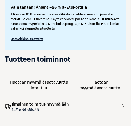
Vain tänään! Åhléns –25 % S-Etukortilla
Tilipäivän 10.8. kunniaksi normaalihintaiset Åhléns-muodin ja -kodin
merkit –25 % S‑Etukortilla. Käytä verkkokaupassa etukoodia
TILIPAIVA
tai
lunasta etu myymälöissä S‑mobiilikupongilla ja S‑Etukortilla. Etu ei koske
valmiiksi alennettuja tuotteita.
Osta Åhléns-tuotteita
Tuotteen toiminnot
Haetaan myymäläsaatavuutta
Haetaan
latautuu
myymäläsaatavuutta
Ilmainen toimitus myymälään
1–5 arkipäivää