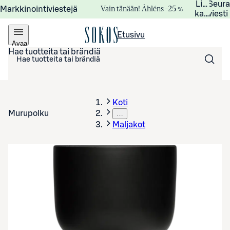
Lisätied
Seur
Vain tänään! Åhléns –25 %
Markkinointiviestejä
kampanj
viesti
Etusivu
Avaa
valikko
Hae tuotteita tai brändiä
Koti
Murupolku
…
Maljakot