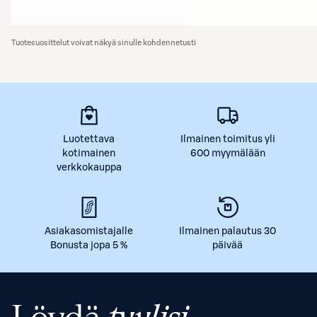
Tuotesuosittelut voivat näkyä sinulle kohdennetusti
Luotettava
Ilmainen toimitus yli
kotimainen
600 myymälään
verkkokauppa
Asiakasomistajalle
Ilmainen palautus 30
Bonusta jopa 5 %
päivää