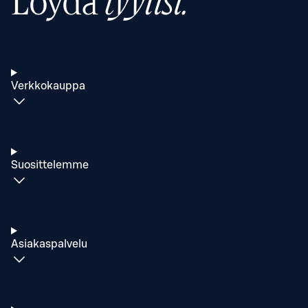
Löydä
tyylisi.
Verkkokauppa
Suosittelemme
Asiakaspalvelu