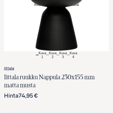
Avaa tuotekuva suurennettuna
Kuva
Kuva
Kuva
Kuva
1
2
3
4
Iittala
Iittala ruukku Nappula 230x155 mm
matta musta
Hinta
74,95 €