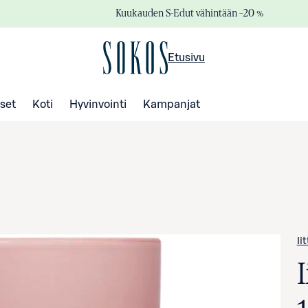
Kuukauden S-Edut vähintään –20 %
Etusivu
set
Koti
Hyvinvointi
Kampanjat
Ii