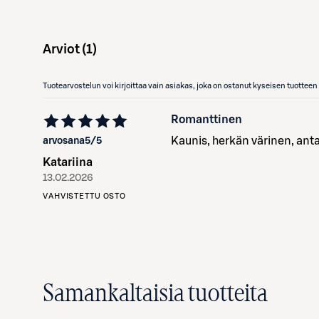
Arviot (
1
)
Tuotearvostelun voi kirjoittaa vain asiakas, joka on ostanut kyseisen tuotte
Romanttinen
Kaunis, herkän värinen, anta
arvosana
5
/5
Katariina
13.02.2026
VAHVISTETTU OSTO
Samankaltaisia tuotteita