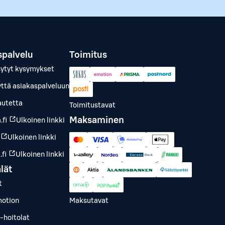
spalvelu
Toimitus
sytyt kysymykset
yttä asiakaspalveluun
autetta
Toimitustavat
Maksaminen
.fi
Ulkoinen linkki
Ulkoinen linkki
fi
Ulkoinen linkki
lät
t
otion
Maksutavat
-hoitolat