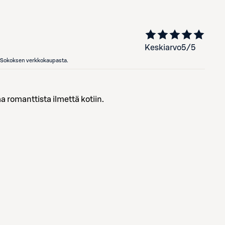
Keskiarvo
5
/5
en Sokoksen verkkokaupasta.
a romanttista ilmettä kotiin.