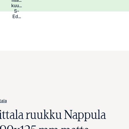
lisää
Lisätietoja
kuukauden
S-
Eduista
ttala
Iittala ruukku Nappula