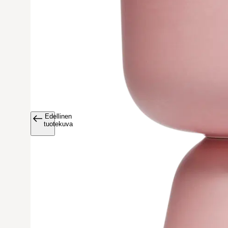
Edellinen
Avaa tuoteku
tuotekuva