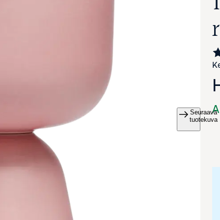
Ke
A
Seuraava
va suurennettuna
tuotekuva