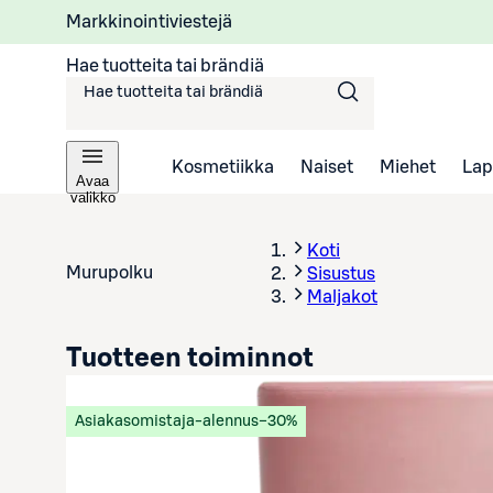
Markkinointiviestejä
Hae tuotteita tai brändiä
Kosmetiikka
Naiset
Miehet
Lap
Avaa
valikko
Koti
Murupolku
Sisustus
Maljakot
Tuotteen toiminnot
Asiakasomistaja-alennus
−30%