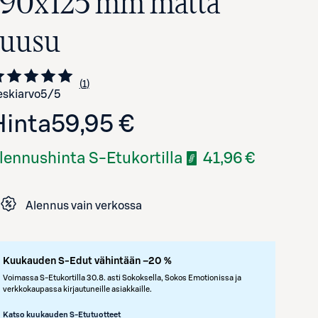
190x125 mm matta
ruusu
1
Siirry arvioihin
kappale
skiarvo
5
/5
Hinta
59,95 €
lennushinta S-Etukortilla
41,96 €
Avaa tuotekuva suurennettuna
Alennus vain verkossa
Kuukauden S-Edut vähintään –20 %
Voimassa S-Etukortilla 30.8. asti Sokoksella, Sokos Emotionissa ja
verkkokaupassa kirjautuneille asiakkaille.
Katso kuukauden S-Etutuotteet