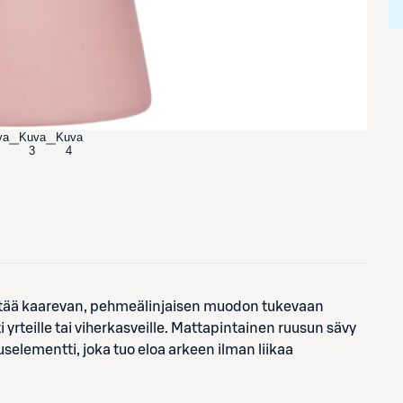
va
Kuva
Kuva
3
4
stää kaarevan, pehmeälinjaisen muodon tukevaan
yrteille tai viherkasveille. Mattapintainen ruusun sävy
tuselementti, joka tuo eloa arkeen ilman liikaa