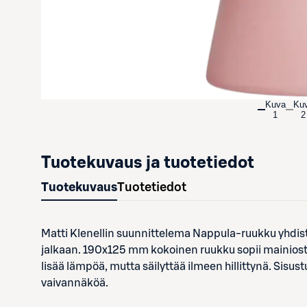
Kuva
Ku
1
2
Tuotekuvaus ja tuotetiedot
Tuotekuvaus
Tuotetiedot
Matti Klenellin suunnittelema Nappula-ruukku yhdi
jalkaan. 190x125 mm kokoinen ruukku sopii mainiosti 
lisää lämpöä, mutta säilyttää ilmeen hillittynä. Sisus
vaivannäköä.