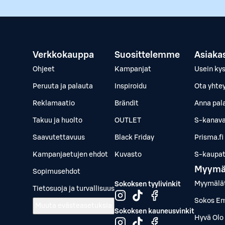
Verkkokauppa
Suosittelemme
Asiaka
Ohjeet
Kampanjat
Usein ky
Peruuta ja palauta
Inspiroidu
Ota yhte
Reklamaatio
Brändit
Anna pal
Takuu ja huolto
OUTLET
S-kanava
Saavutettavuus
Black Friday
Prisma.fi
Kampanjaetujen ehdot
Kuvasto
S-kaupat.
Myymä
Sopimusehdot
Myymälä
Sokoksen tyylivinkit
Tietosuoja ja turvallisuus
Sokos Em
Muuta evästeasetuksia
Sokoksen kauneusvinkit
Hyvä Olo 