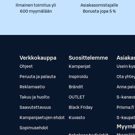
Ilmainen toimitus yli
Asiakasomistajalle
600 myymälään
Bonusta jopa 5 %
Verkkokauppa
Suosittelemme
Asiaka
Ohjeet
Kampanjat
Usein ky
Peruuta ja palauta
Inspiroidu
Ota yhte
Reklamaatio
Brändit
Anna pal
Takuu ja huolto
OUTLET
S-kanava
Saavutettavuus
Black Friday
Prisma.fi
Kampanjaetujen ehdot
Kuvasto
S-kaupat.
Myymä
Sopimusehdot