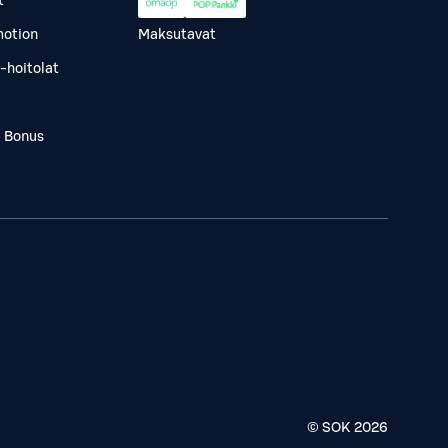
t
otion
Maksutavat
-hoitolat
a Bonus
© SOK
2026