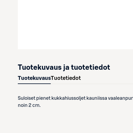
Tuotekuvaus ja tuotetiedot
Tuotekuvaus
Tuotetiedot
Suloiset pienet kukkahiussoljet kauniissa vaaleanpuna
noin 2 cm.