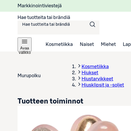
Markkinointiviestejä
Hae tuotteita tai brändiä
Kosmetiikka
Naiset
Miehet
Lap
Avaa
valikko
Kosmetiikka
Hiukset
Murupolku
Hiustarvikkeet
Hiusklipsit ja -soljet
Tuotteen toiminnot