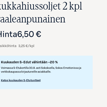
kukkahiussoljet 2 kpl
vaaleanpunainen
Hinta
6,50 €
sikköhinta
3,25 €/kpl
Kuukauden S-Edut vähintään –20 %
Voimassa S-Etukortilla 30.8. asti Sokoksella, Sokos Emotionissa ja
verkkokaupassa kirjautuneille asiakkaille.
Katso kuukauden S-Etutuotteet