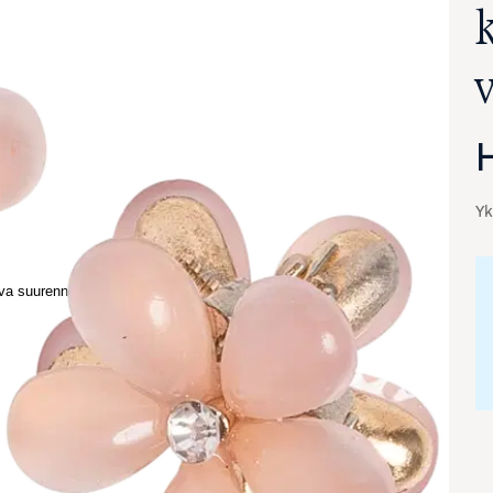
Yk
va suurennettuna