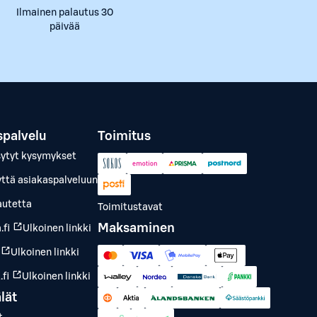
Ilmainen palautus 30
päivää
spalvelu
Toimitus
sytyt kysymykset
yttä asiakaspalveluun
autetta
Toimitustavat
Maksaminen
.fi
Ulkoinen linkki
Ulkoinen linkki
fi
Ulkoinen linkki
lät