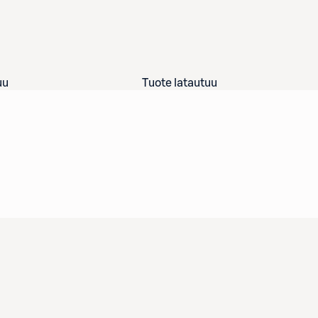
uu
Tuote latautuu