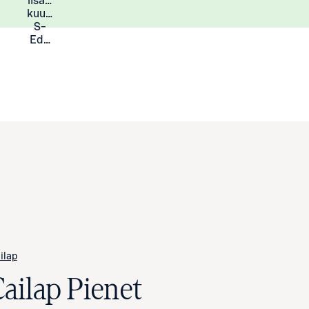
lisää
Lisätietoja
kuukauden
S-
Eduista
ilap
Cailap Pienet