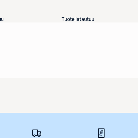
uu
Tuote latautuu