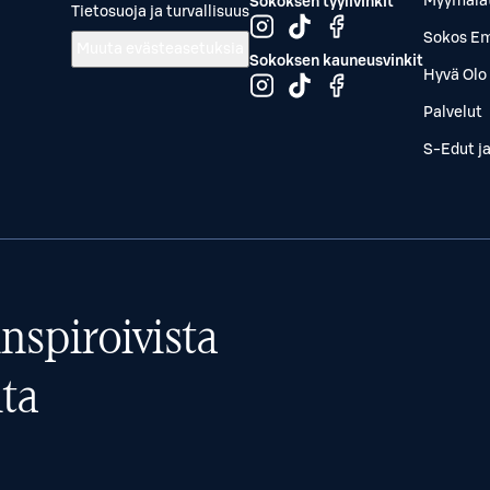
Myymälä
Sokoksen tyylivinkit
Tietosuoja ja turvallisuus
Sokos Em
Muuta evästeasetuksia
Sokoksen kauneusvinkit
Hyvä Olo 
Palvelut
S-Edut j
nspiroivista
ta