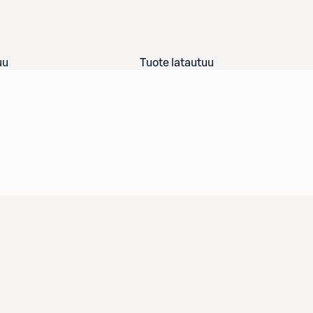
uu
Tuote latautuu