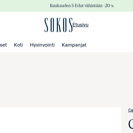
Kuukauden S-Edut vähintään –20 %
Etusivu
set
Koti
Hyvinvointi
Kampanjat
Ca