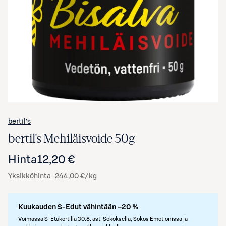
Avaa tuotekuva suurennettuna
bertil's
bertil's Mehiläisvoide 50g
Hinta
12,20 €
Yksikköhinta
244,00 €/kg
Kuukauden S-Edut vähintään –20 %
Voimassa S-Etukortilla 30.8. asti Sokoksella, Sokos Emotionissa ja