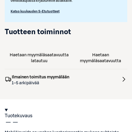
verkkokaupassa kirjautuneille asiakkaille.
Katso kuukauden S-Etutuotteet
Tuotteen toiminnot
Haetaan myymäläsaatavuutta
Haetaan
latautuu
myymäläsaatavuutta
Ilmainen toimitus myymälään
1–5 arkipäivää
Tuotekuvaus