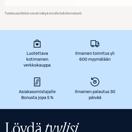
Tuotesuosittelut voivat näkyä sinulle kohdennetusti
Luotettava
Ilmainen toimitus yli
kotimainen
600 myymälään
verkkokauppa
Asiakasomistajalle
Ilmainen palautus 30
Bonusta jopa 5 %
päivää
Löydä
tyylisi.