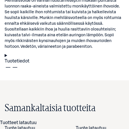
Mehiläisvoide on vanhan luostarireseptin mukaan puhtaista
luonnon raaka-aineista valmistettu monikäyttöinen ihovoide.
Se sopii kaikille ihon rohtumista tai kuivista ja halkeilevista
huulista kärsiville. Munkin mehiläisvoiteella on myös rohtumia
ennalta ehkäisevä vaikutus säännöllisessä käytössä.
Suositellaan kaikkiin ihoa ja huulia rasittaviin olosuhteisiin;
kuivasta talvi-ilmasta aina etelän auringon lämpöön. Sopii
myös rikkinäisten kynsinauhojen ja muiden ihovaurioiden
hoitoon. Vedetön, väriaineeton ja parabeeniton.
Tuotetiedot
Samankaltaisia tuotteita
Tuotteet latautuu
Tuote latautuu
Tuote latautuu