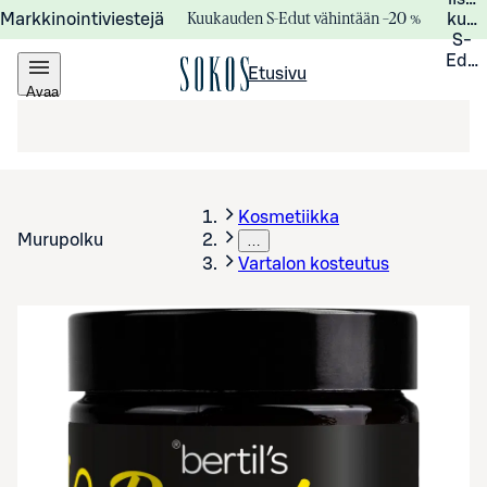
Kuukauden S-Edut vähintään –20 %
Markkinointiviestejä
kuuk
S-
Edui
Etusivu
Avaa
valikko
Kosmetiikka
Murupolku
…
Vartalon kosteutus