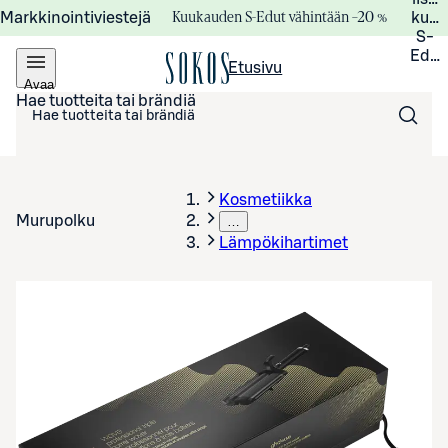
Kuukauden S-Edut vähintään –20 %
Markkinointiviestejä
kuuk
S-
Edui
Etusivu
Avaa
valikko
Hae tuotteita tai brändiä
Kosmetiikka
Murupolku
…
Lämpökihartimet