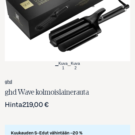
Avaa tuotekuva suurennettuna
Kuva
Kuva
1
2
ghd
ghd Wave kolmoislainerauta
Hinta
219,00 €
Kuukauden S-Edut vähintään –20 %