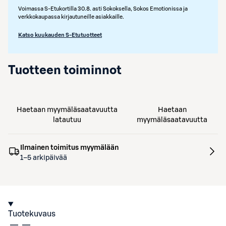
Voimassa S-Etukortilla 30.8. asti Sokoksella, Sokos Emotionissa ja
verkkokaupassa kirjautuneille asiakkaille.
Katso kuukauden S-Etutuotteet
Tuotteen toiminnot
Haetaan myymäläsaatavuutta
Haetaan
latautuu
myymäläsaatavuutta
Ilmainen toimitus myymälään
1–5 arkipäivää
Tuotekuvaus