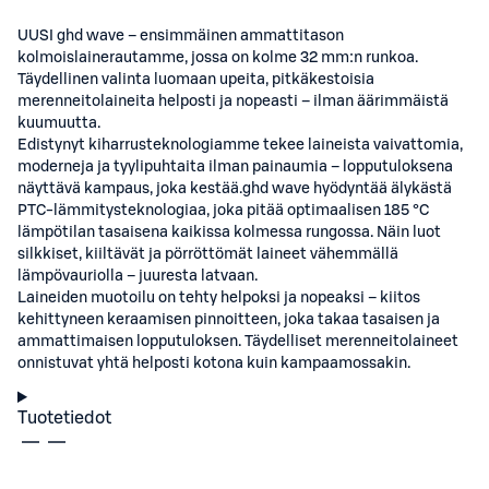
UUSI ghd wave – ensimmäinen ammattitason
kolmoislainerautamme, jossa on kolme 32 mm:n runkoa.
Täydellinen valinta luomaan upeita, pitkäkestoisia
merenneitolaineita helposti ja nopeasti – ilman äärimmäistä
kuumuutta.
Edistynyt kiharrusteknologiamme tekee laineista vaivattomia,
moderneja ja tyylipuhtaita ilman painaumia – lopputuloksena
näyttävä kampaus, joka kestää.ghd wave hyödyntää älykästä
PTC-lämmitysteknologiaa, joka pitää optimaalisen 185 °C
lämpötilan tasaisena kaikissa kolmessa rungossa. Näin luot
silkkiset, kiiltävät ja pörröttömät laineet vähemmällä
lämpövauriolla – juuresta latvaan.
Laineiden muotoilu on tehty helpoksi ja nopeaksi – kiitos
kehittyneen keraamisen pinnoitteen, joka takaa tasaisen ja
ammattimaisen lopputuloksen. Täydelliset merenneitolaineet
onnistuvat yhtä helposti kotona kuin kampaamossakin.
Tuotetiedot