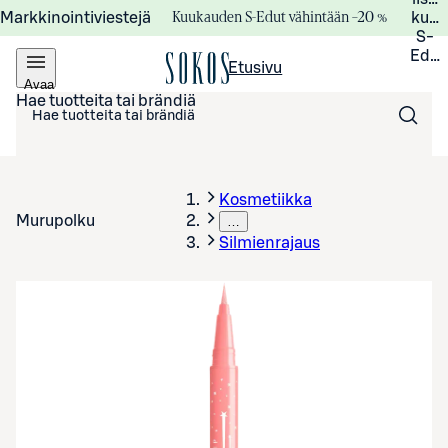
Kuukauden S-Edut vähintään –20 %
Markkinointiviestejä
kuuk
S-
Edui
Etusivu
Avaa
valikko
Hae tuotteita tai brändiä
Kosmetiikka
Murupolku
…
Silmienrajaus