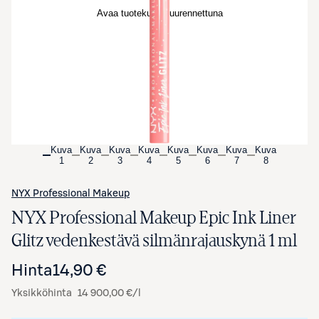
Avaa tuotekuva suurennettuna
Kuva
Kuva
Kuva
Kuva
Kuva
Kuva
Kuva
Kuva
1
2
3
4
5
6
7
8
NYX Professional Makeup
NYX Professional Makeup Epic Ink Liner
Glitz vedenkestävä silmänrajauskynä 1 ml
Hinta
14,90 €
Yksikköhinta
14 900,00 €/l