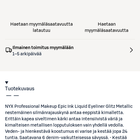
Haetaan myymäläsaatavuutta
Haetaan
latautuu
myymäläsaatavuutta
Ilmainen toimitus myymälään
1–5 arkipäivää
Tuotekuvaus
NYX Professional Makeup Epic Ink Liquid Eyeliner Glitz Metallic
nestemäinen silmänrajauskynä antaa eeppistä kimalletta.
Erittäin kapea siveltimen kärki antaa intensiivistä väriä ja
kimalteisen metallisen lopputuloksen vain yhdellä vedolla.
Veden- ja hienkestävä koostumus ei varise ja kestää jopa 24
tuntia. Saatavana 6 denim-vaikutteisessa sävyssä. • Kestää