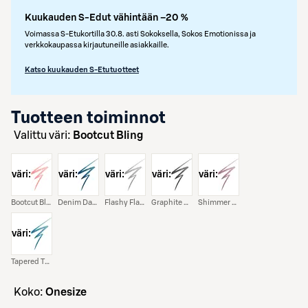
Kuukauden S-Edut vähintään –20 %
Voimassa S-Etukortilla 30.8. asti Sokoksella, Sokos Emotionissa ja
verkkokaupassa kirjautuneille asiakkaille.
Katso kuukauden S-Etutuotteet
Tuotteen toiminnot
Valittu väri:
Bootcut Bling
väri:
väri:
väri:
väri:
väri:
Bootcut Bling
Denim Dazzle
Flashy Flare
Graphite Glitz
Shimmer Stitch
väri:
Tapered Twinkle
koko:
Onesize