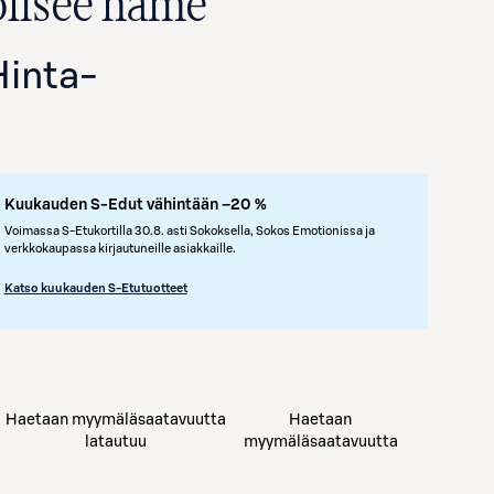
plisee hame
Hinta
-
Kuukauden S-Edut vähintään –20 %
Voimassa S-Etukortilla 30.8. asti Sokoksella, Sokos Emotionissa ja
verkkokaupassa kirjautuneille asiakkaille.
Avaa tuotekuva suurennettuna
Katso kuukauden S-Etutuotteet
Haetaan myymäläsaatavuutta
Haetaan
latautuu
myymäläsaatavuutta