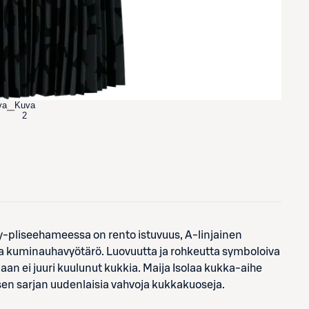
va
Kuva
2
yy-pliseehameessa on rento istuvuus, A-linjainen
ja kuminauhavyötärö. Luovuutta ja rohkeutta symboloiva
an ei juuri kuulunut kukkia. Maija Isolaa kukka-aihe
isen sarjan uudenlaisia vahvoja kukkakuoseja.