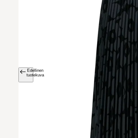
Edellinen
Avaa tuoteku
tuotekuva