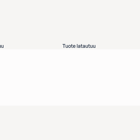
uu
Tuote latautuu