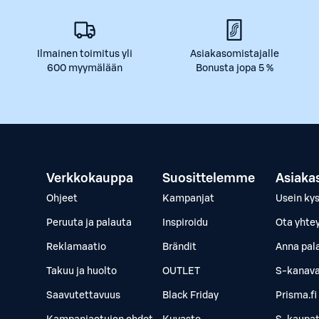
Ilmainen toimitus yli
Asiakasomistajalle
600 myymälään
Bonusta jopa 5 %
Verkkokauppa
Suosittelemme
Asiaka
Ohjeet
Kampanjat
Usein ky
Peruuta ja palauta
Inspiroidu
Ota yhte
Reklamaatio
Brändit
Anna pal
Takuu ja huolto
OUTLET
S-kanava
Saavutettavuus
Black Friday
Prisma.fi