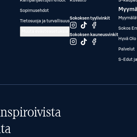
Kampanjaetujen ehdot
Kuvasto
S-kaupat.
Myymä
Sopimusehdot
Myymälä
Sokoksen tyylivinkit
Tietosuoja ja turvallisuus
Sokos Em
Muuta evästeasetuksia
Sokoksen kauneusvinkit
Hyvä Olo 
Palvelut
S-Edut j
nspiroivista
ta