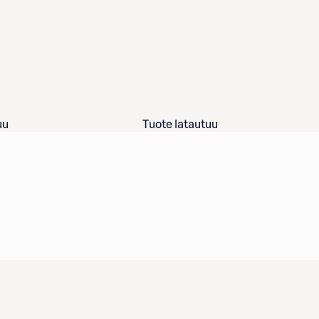
uu
Tuote latautuu