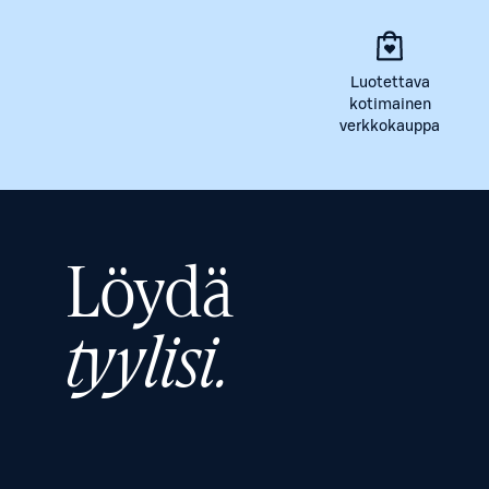
Luotettava
kotimainen
verkkokauppa
Löydä
tyylisi.