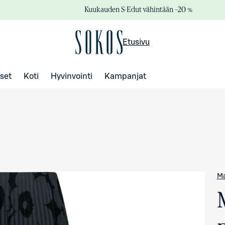
Kuukauden S-Edut vähintään –20 %
Etusivu
set
Koti
Hyvinvointi
Kampanjat
M