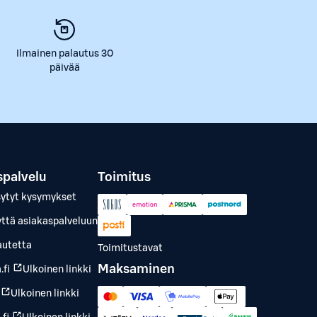
Ilmainen palautus 30
päivää
spalvelu
Toimitus
sytyt kysymykset
yttä asiakaspalveluun
autetta
Toimitustavat
Maksaminen
.fi
Ulkoinen linkki
Ulkoinen linkki