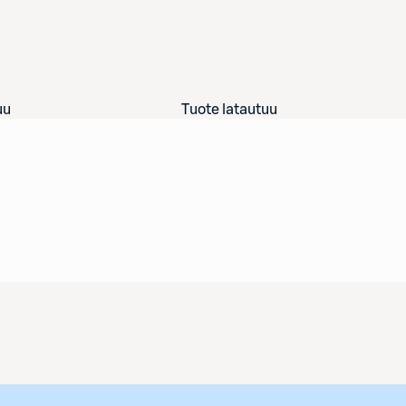
uu
Tuote latautuu