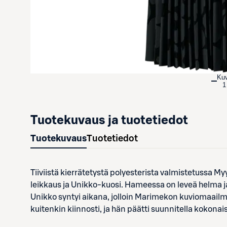
Ku
1
Tuotekuvaus ja tuotetiedot
Tuotekuvaus
Tuotetiedot
Tiiviistä kierrätetystä polyesterista valmistetussa M
leikkaus ja Unikko-kuosi. Hameessa on leveä helma 
Unikko syntyi aikana, jolloin Marimekon kuviomaailma
kuitenkin kiinnosti, ja hän päätti suunnitella kokona