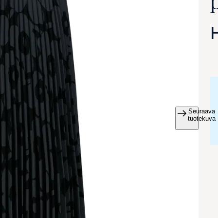
Seuraava
va suurennettuna
tuotekuva