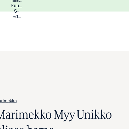
lisää
Lisätietoja
kuukauden
S-
Eduista
arimekko
Marimekko Myy Unikko