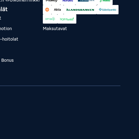
fi
Ulkoinen linkki
lät
t
otion
Maksutavat
-hoitolat
a Bonus