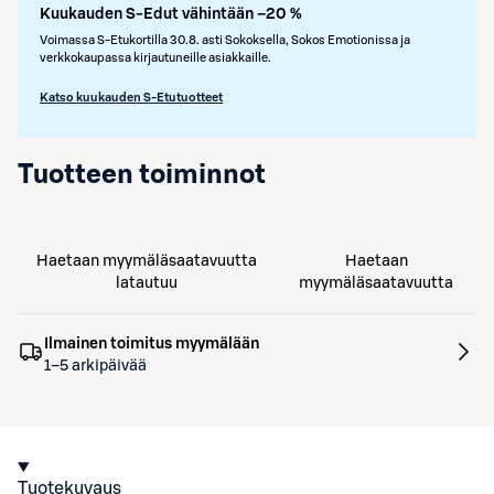
Kuukauden S-Edut vähintään –20 %
Voimassa S-Etukortilla 30.8. asti Sokoksella, Sokos Emotionissa ja
verkkokaupassa kirjautuneille asiakkaille.
Katso kuukauden S-Etutuotteet
Tuotteen toiminnot
Haetaan myymäläsaatavuutta
Haetaan
latautuu
myymäläsaatavuutta
Ilmainen toimitus myymälään
1–5 arkipäivää
Tuotekuvaus