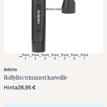
Avaa tuotekuva suurennettuna
Kuva
Kuva
Kuva
Kuva
Kuva
Kuva
Kuva
1
2
3
4
5
6
7
BaByliss
BaByliss trimmeri kasvoille
Hinta
26,95 €