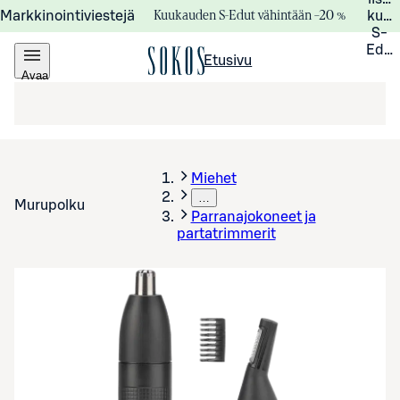
Kuukauden S-Edut vähintään –20 %
Markkinointiviestejä
kuuk
S-
Edui
Etusivu
Avaa
valikko
Miehet
…
Murupolku
Parranajokoneet ja
partatrimmerit