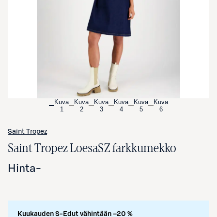
Avaa tuotekuva suurennettuna
Kuva
Kuva
Kuva
Kuva
Kuva
Kuva
1
2
3
4
5
6
Saint Tropez
Saint Tropez LoesaSZ farkkumekko
Hinta
-
Kuukauden S-Edut vähintään –20 %