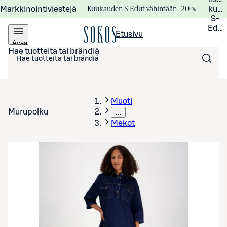
Kuukauden S-Edut vähintään –20 %
Markkinointiviestejä
kuuk
S-
Edui
Etusivu
Avaa
valikko
Hae tuotteita tai brändiä
Muoti
Murupolku
…
Mekot