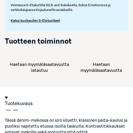
Voimassa S-Etukortilla 30.8. asti Sokoksella, Sokos Emotionissa ja
verkkokaupassa kirjautuneille asiakkaille.
Katso kuukauden S-Etutuotteet
Tuotteen toiminnot
Haetaan myymäläsaatavuutta
Haetaan
latautuu
myymäläsaatavuutta
Tuotekuvaus
Tässä denim-mekossa on siro siluetti, klassinen paita-kaulus ja
puoliksi napitettu etuosa isoilla taskuilla. Kontrastitikkaukset
antavat mekolle sekä rentoutta että ryhtiä.