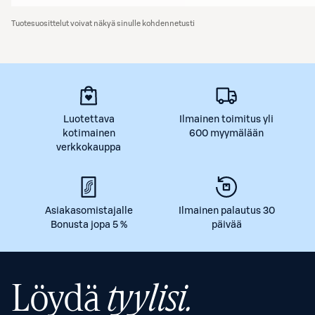
Tuotesuosittelut voivat näkyä sinulle kohdennetusti
Luotettava
Ilmainen toimitus yli
kotimainen
600 myymälään
verkkokauppa
Asiakasomistajalle
Ilmainen palautus 30
Bonusta jopa 5 %
päivää
Löydä
tyylisi.