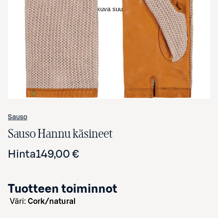
Avaa tuotekuva suurennettuna
Sauso
Sauso Hannu käsineet
Hinta
149,00 €
Tuotteen toiminnot
väri:
Cork/natural