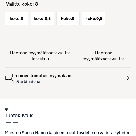
Valittu koko:
8
koko:
8
koko:
8,5
koko:
9
koko:
9,5
Haetaan myymäläsaatavuutta
Haetaan
latautuu
myymäläsaatavuutta
Ilmainen toimitus myymälään
1–5 arkipäivää
Tuotekuvaus
Miesten Sauso Hannu käsineet ovat täydellinen valinta kylmiin