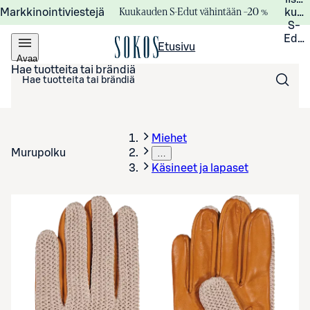
Kuukauden S-Edut vähintään –20 %
Markkinointiviestejä
kuuk
S-
Edui
Etusivu
Avaa
valikko
Hae tuotteita tai brändiä
Miehet
Murupolku
…
Käsineet ja lapaset