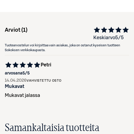
Arviot (
1
)
Keskiarvo
5
/5
Tuotearvostelun voi kirjoittaa vain asiakas, joka on ostanut kyseisen tuotteen
Sokoksen verkkokaupasta.
Petri
arvosana
5
/5
14.04.2026
VAHVISTETTU OSTO
Mukavat
Mukavat jalassa
Samankaltaisia tuotteita