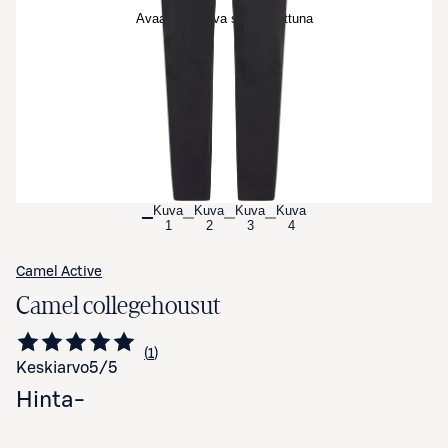
Avaa tuotekuva suurennettuna
Kuva
Kuva
Kuva
Kuva
1
2
3
4
Camel Active
Camel collegehousut
1
Siirry arvioihin
kappale
Keskiarvo
5
/5
Hinta
-