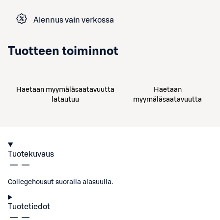
Alennus vain verkossa
Tuotteen toiminnot
Haetaan myymäläsaatavuutta
Haetaan
latautuu
myymäläsaatavuutta
Tuotekuvaus
Collegehousut suoralla alasuulla.
Tuotetiedot