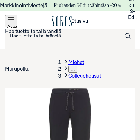
Kuukauden S-Edut vähintään –20 %
Markkinointiviestejä
kuuk
S-
Edui
Etusivu
Avaa
valikko
Hae tuotteita tai brändiä
Miehet
Murupolku
…
Collegehousut