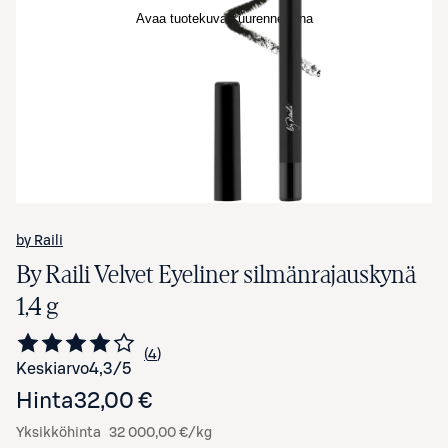
Avaa tuotekuva suurennettuna
by Raili
By Raili Velvet Eyeliner silmänrajauskynä
1,4 g
4
Siirry arvioihin
kappaletta
Keskiarvo
4,3
/5
Hinta
32,00 €
Yksikköhinta
32 000,00 €/kg