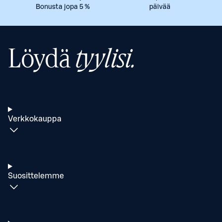
Bonusta jopa 5 %
päivää
Löydä
tyylisi.
Verkkokauppa
Suosittelemme