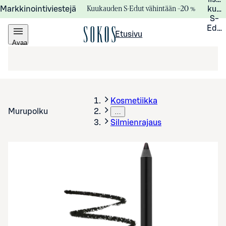
Kuukauden S-Edut vähintään –20 %
Markkinointiviestejä
kuuk
S-
Edui
Etusivu
Avaa
valikko
Kosmetiikka
Murupolku
…
Silmienrajaus