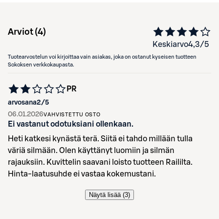
Arviot (
4
)
Keskiarvo
4,3
/5
Tuotearvostelun voi kirjoittaa vain asiakas, joka on ostanut kyseisen tuotteen
Sokoksen verkkokaupasta.
PR
arvosana
2
/5
06.01.2026
VAHVISTETTU OSTO
Ei vastanut odotuksiani ollenkaan.
Heti katkesi kynästä terä. Siitä ei tahdo millään tulla
väriä silmään. Olen käyttänyt luomiin ja silmän
rajauksiin. Kuvittelin saavani loisto tuotteen Raililta.
Hinta-laatusuhde ei vastaa kokemustani.
Näytä lisää (
3
)