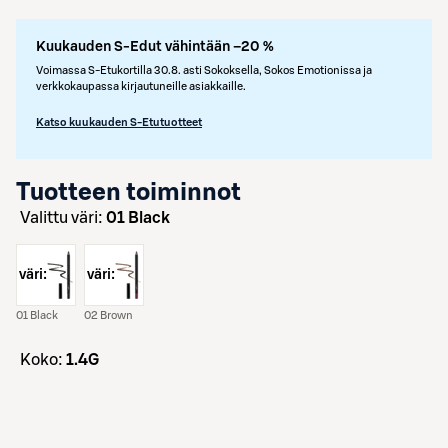
Kuukauden S-Edut vähintään –20 %
Voimassa S-Etukortilla 30.8. asti Sokoksella, Sokos Emotionissa ja
verkkokaupassa kirjautuneille asiakkaille.
Katso kuukauden S-Etutuotteet
Tuotteen toiminnot
Valittu väri:
01 Black
väri:
väri:
01 Black
02 Brown
koko:
1.4G