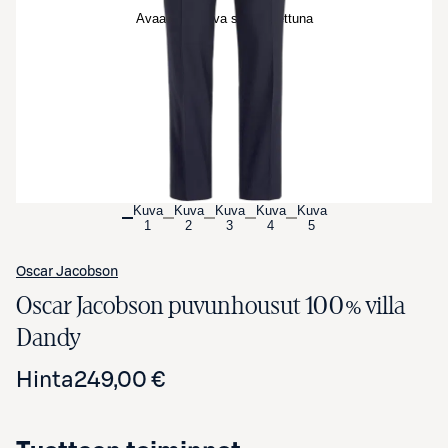
Avaa tuotekuva suurennettuna
Kuva
Kuva
Kuva
Kuva
Kuva
1
2
3
4
5
Oscar Jacobson
Oscar Jacobson puvunhousut 100% villa
Dandy
Hinta
249,00 €