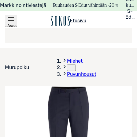
Kuukauden S-Edut vähintään –20 %
Markkinointiviestejä
kuuk
S-
Edui
Etusivu
Avaa
valikko
Miehet
Murupolku
…
Puvunhousut