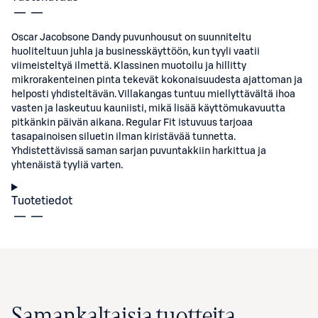
Oscar Jacobsone Dandy puvunhousut on suunniteltu
huoliteltuun juhla ja businesskäyttöön, kun tyyli vaatii
viimeisteltyä ilmettä. Klassinen muotoilu ja hillitty
mikrorakenteinen pinta tekevät kokonaisuudesta ajattoman ja
helposti yhdisteltävän. Villakangas tuntuu miellyttävältä ihoa
vasten ja laskeutuu kauniisti, mikä lisää käyttömukavuutta
pitkänkin päivän aikana. Regular Fit istuvuus tarjoaa
tasapainoisen siluetin ilman kiristävää tunnetta.
Yhdistettävissä saman sarjan puvuntakkiin harkittua ja
yhtenäistä tyyliä varten.
Tuotetiedot
Samankaltaisia tuotteita