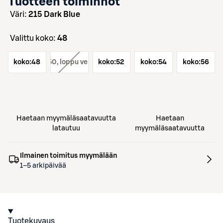
Tuotteen toiminnot
väri:
215 Dark Blue
Valittu koko:
48
koko:
koko:
48
50
, loppu verkosta
koko:
52
koko:
54
koko:
56
Haetaan myymäläsaatavuutta
Haetaan
latautuu
myymäläsaatavuutta
Ilmainen toimitus myymälään
1–5 arkipäivää
Tuotekuvaus