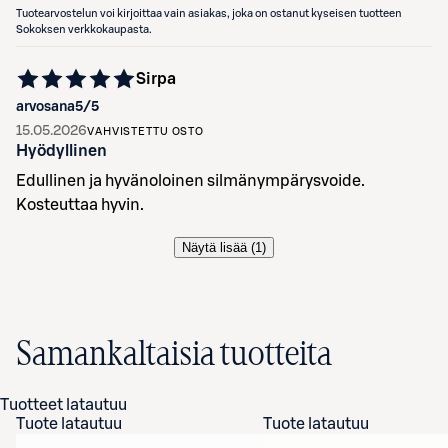
Tuotearvostelun voi kirjoittaa vain asiakas, joka on ostanut kyseisen tuotteen
Sokoksen verkkokaupasta.
Sirpa
arvosana
5
/5
15.05.2026
VAHVISTETTU OSTO
Hyödyllinen
Edullinen ja hyvänoloinen silmänympärysvoide.
Kosteuttaa hyvin.
Näytä lisää (
1
)
Samankaltaisia tuotteita
Tuotteet latautuu
Tuote latautuu
Tuote latautuu