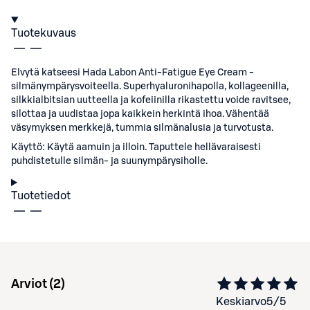
Tuotekuvaus
Elvytä katseesi Hada Labon Anti-Fatigue Eye Cream -
silmänympärysvoiteella. Superhyaluronihapolla, kollageenilla,
silkkialbitsian uutteella ja kofeiinilla rikastettu voide ravitsee,
silottaa ja uudistaa jopa kaikkein herkintä ihoa. Vähentää
väsymyksen merkkejä, tummia silmänalusia ja turvotusta.
Käyttö: Käytä aamuin ja illoin. Taputtele hellävaraisesti
puhdistetulle silmän- ja suunympärysiholle.
Tuotetiedot
Arviot (
2
)
Keskiarvo
5
/5