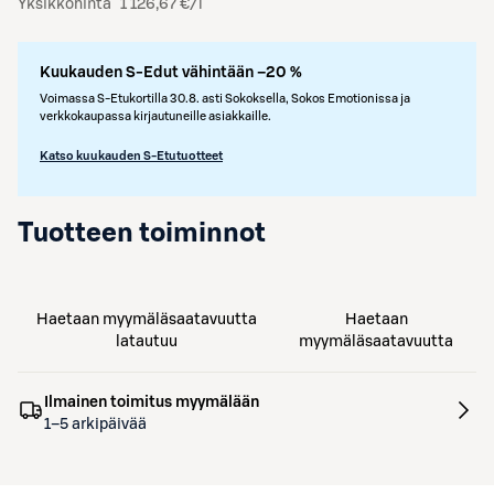
Yksikköhinta
1 126,67 €/l
Kuukauden S-Edut vähintään –20 %
Voimassa S-Etukortilla 30.8. asti Sokoksella, Sokos Emotionissa ja
verkkokaupassa kirjautuneille asiakkaille.
Katso kuukauden S-Etutuotteet
Tuotteen toiminnot
Haetaan myymäläsaatavuutta
Haetaan
latautuu
myymäläsaatavuutta
Ilmainen toimitus myymälään
1–5 arkipäivää