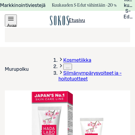
Kuukauden S-Edut vähintään –20 %
Markkinointiviestejä
kuuk
S-
Edui
Etusivu
Avaa
valikko
Kosmetiikka
…
Murupolku
Silmänympärysvoiteet ja -
hoitotuotteet