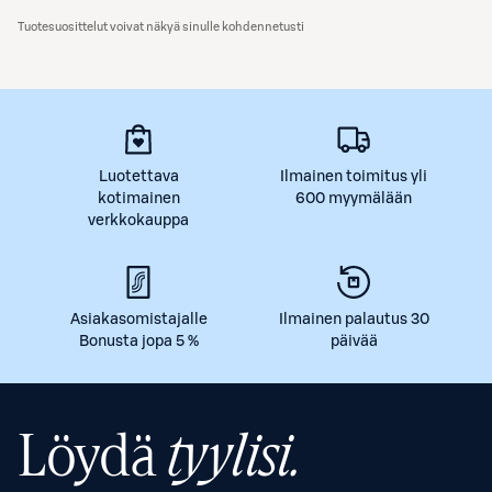
Tuotesuosittelut voivat näkyä sinulle kohdennetusti
Luotettava
Ilmainen toimitus yli
kotimainen
600 myymälään
verkkokauppa
Asiakasomistajalle
Ilmainen palautus 30
Bonusta jopa 5 %
päivää
Löydä
tyylisi.