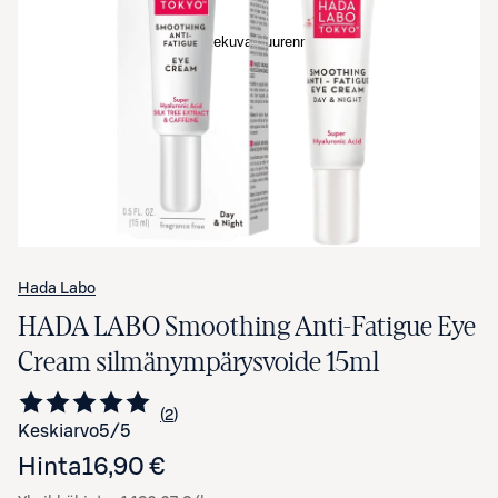
Avaa tuotekuva suurennettuna
Hada Labo
HADA LABO Smoothing Anti-Fatigue Eye
Cream silmänympärysvoide 15ml
2
Siirry arvioihin
kappaletta
Keskiarvo
5
/5
Hinta
16,90 €