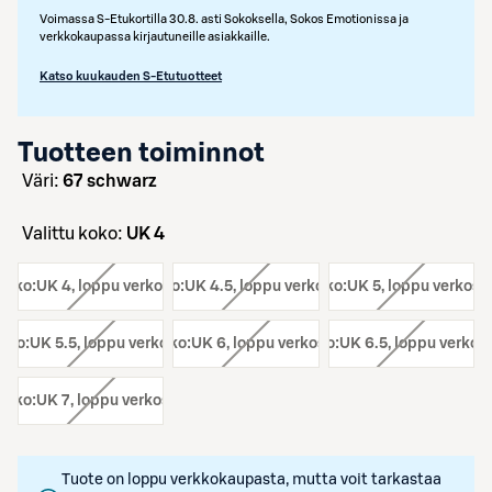
Voimassa S-Etukortilla 30.8. asti Sokoksella, Sokos Emotionissa ja
verkkokaupassa kirjautuneille asiakkaille.
Katso kuukauden S-Etutuotteet
Tuotteen toiminnot
väri:
67 schwarz
Valittu koko:
UK 4
koko:
UK 4
, loppu verkosta
koko:
UK 4.5
, loppu verkosta
koko:
UK 5
, loppu verkost
oko:
UK 5.5
, loppu verkosta
koko:
UK 6
, loppu verkosta
koko:
UK 6.5
, loppu verkos
koko:
UK 7
, loppu verkosta
Tuote on loppu verkkokaupasta, mutta voit tarkastaa