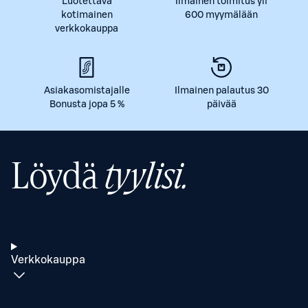
Luotettava
Ilmainen toimitus yli
kotimainen
600 myymälään
verkkokauppa
Asiakasomistajalle
Ilmainen palautus 30
Bonusta jopa 5 %
päivää
Löydä
tyylisi.
Verkkokauppa