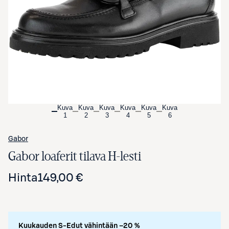
Avaa tuotekuva suurennettuna
Kuva
Kuva
Kuva
Kuva
Kuva
Kuva
1
2
3
4
5
6
Gabor
Gabor loaferit tilava H-lesti
Hinta
149,00 €
Kuukauden S-Edut vähintään –20 %