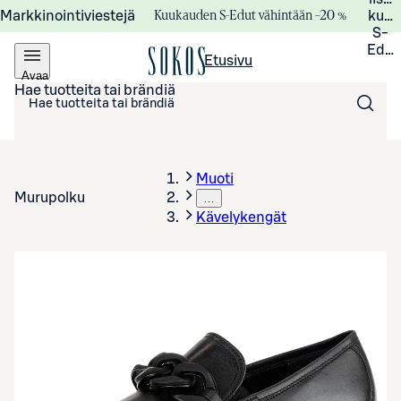
Kuukauden S-Edut vähintään –20 %
Markkinointiviestejä
kuuk
S-
Edui
Etusivu
Avaa
valikko
Hae tuotteita tai brändiä
Muoti
Murupolku
…
Kävelykengät