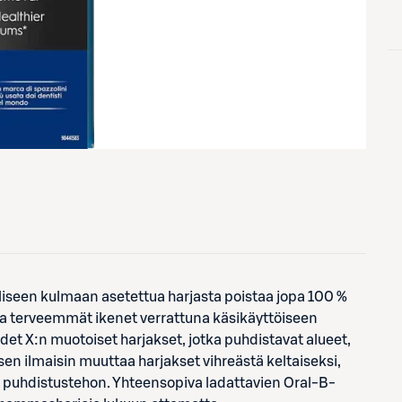
liseen kulmaan asetettua harjasta poistaa jopa 100 %
 terveemmät ikenet verrattuna käsikäyttöiseen
t X:n muotoiset harjakset, jotka puhdistavat alueet,
sen ilmaisin muuttaa harjakset vihreästä keltaiseksi,
% puhdistustehon. Yhteensopiva ladattavien Oral-B-