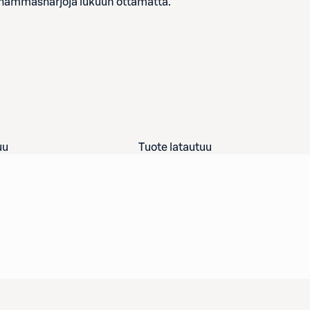
hammasharjoja lukuun ottamatta.
uu
Tuote latautuu