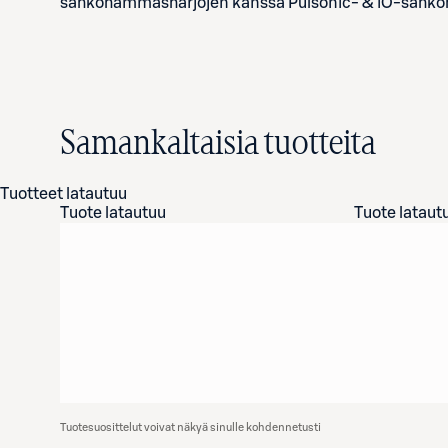
sähköhammasharjojen kanssa Pulsonic- & iO-sähkö
Samankaltaisia tuotteita
Tuotteet latautuu
Tuote latautuu
Tuote lataut
Tuotesuosittelut voivat näkyä sinulle kohdennetusti