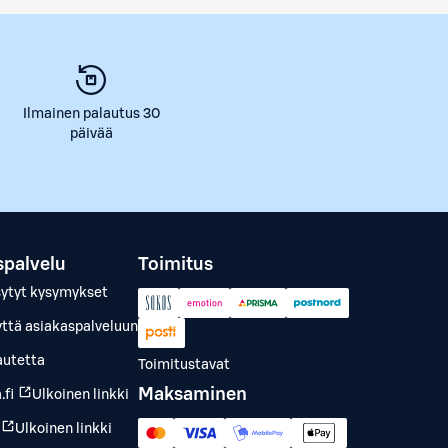
Ilmainen palautus 30
päivää
spalvelu
Toimitus
sytyt kysymykset
yttä asiakaspalveluun
autetta
Toimitustavat
Maksaminen
.fi
Ulkoinen linkki
Ulkoinen linkki