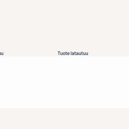
uu
Tuote latautuu