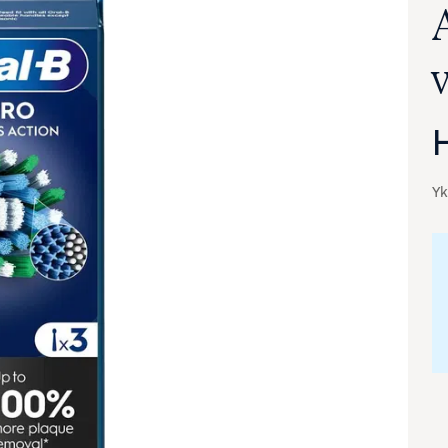
Yk
va suurennettuna