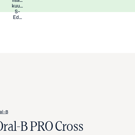
lisää
Lisätietoja
kuukauden
S-
Eduista
al-B
Oral-B PRO Cross