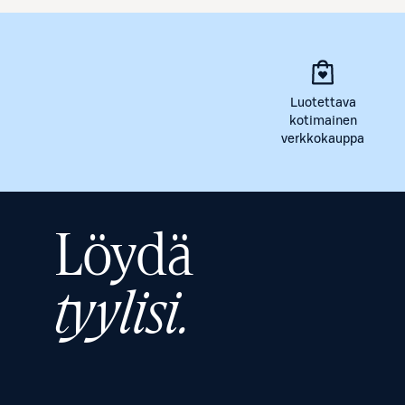
Luotettava
kotimainen
verkkokauppa
Löydä
tyylisi.