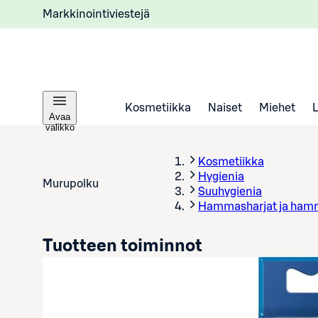
Markkinointiviestejä
Kosmetiikka
Naiset
Miehet
Avaa
valikko
Kosmetiikka
Hygienia
Murupolku
Suuhygienia
Hammasharjat ja ham
Tuotteen toiminnot