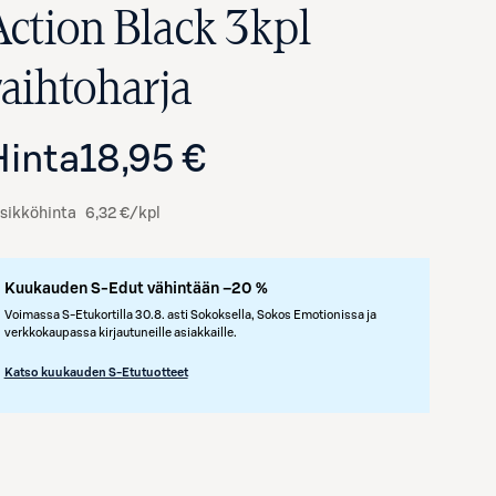
Action Black 3kpl
vaihtoharja
Hinta
18,95 €
sikköhinta
6,32 €/kpl
Kuukauden S-Edut vähintään –20 %
Voimassa S-Etukortilla 30.8. asti Sokoksella, Sokos Emotionissa ja
verkkokaupassa kirjautuneille asiakkaille.
Katso kuukauden S-Etutuotteet