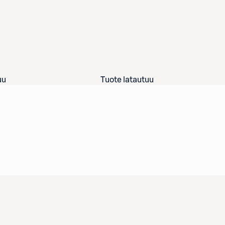
uu
Tuote latautuu