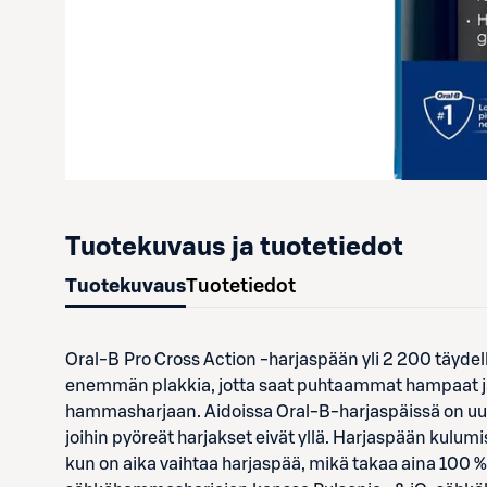
Tuotekuvaus ja tuotetiedot
Tuotekuvaus
Tuotetiedot
Oral-B Pro Cross Action -harjaspään yli 2 200 täydel
enemmän plakkia, jotta saat puhtaammat hampaat ja
hammasharjaan. Aidoissa Oral-B-harjaspäissä on uude
joihin pyöreät harjakset eivät yllä. Harjaspään kulumi
kun on aika vaihtaa harjaspää, mikä takaa aina 100 