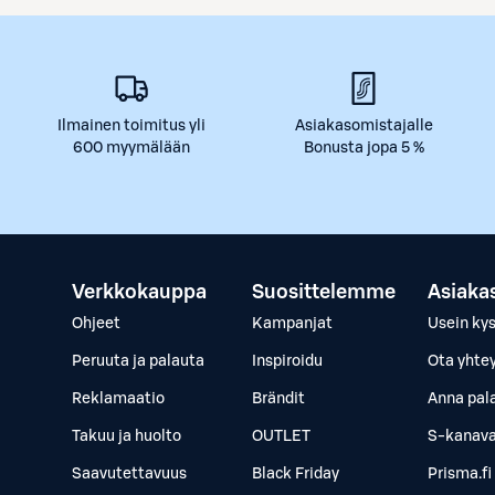
Ilmainen toimitus yli
Asiakasomistajalle
600 myymälään
Bonusta jopa 5 %
Verkkokauppa
Suosittelemme
Asiaka
Ohjeet
Kampanjat
Usein ky
Peruuta ja palauta
Inspiroidu
Ota yhte
Reklamaatio
Brändit
Anna pal
Takuu ja huolto
OUTLET
S-kanava
Saavutettavuus
Black Friday
Prisma.fi