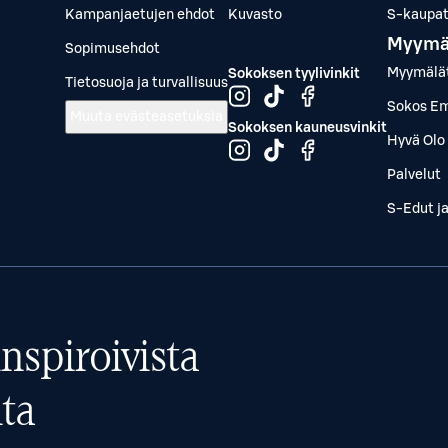
Kampanjaetujen ehdot
Kuvasto
S-kaupat.
Myymä
Sopimusehdot
Myymälä
Sokoksen tyylivinkit
Tietosuoja ja turvallisuus
Sokos Em
Muuta evästeasetuksia
Sokoksen kauneusvinkit
Hyvä Olo 
Palvelut
S-Edut j
nspiroivista
ta