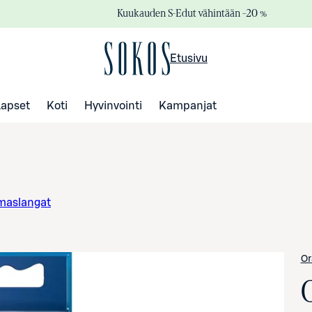
Kuukauden S-Edut vähintään –20 %
Etusivu
Lapset
Koti
Hyvinvointi
Kampanjat
maslangat
Or