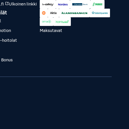
fi
Ulkoinen linkki
lät
t
otion
Maksutavat
-hoitolat
a Bonus