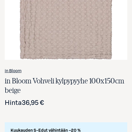
Avaa tuotekuva suurennettuna
in Bloom
in Bloom Vohveli kylpypyyhe 100x150cm
beige
Hinta
36,95 €
Kuukauden S-Edut vähintään –20 %