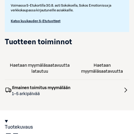
Voimassa S-Etukortilla 30.8. asti Sokoksella, Sokos Emotionissa ja
verkkokaupassa kirjautuneille asiakkaille.
Katso kuukauden S-Etutuotteet
Tuotteen toiminnot
Haetaan myymäläsaatavuutta
Haetaan
latautuu
myymäläsaatavuutta
Ilmainen toimitus myymälään
1–5 arkipäivää
Tuotekuvaus