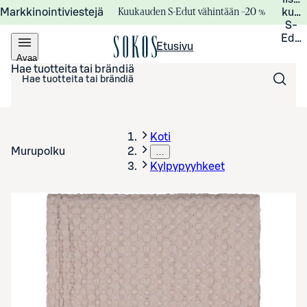
Kuukauden S-Edut vähintään –20 %
Markkinointiviestejä
kuuk
S-
Edui
Etusivu
Avaa
valikko
Hae tuotteita tai brändiä
Koti
Murupolku
…
Kylpypyyhkeet