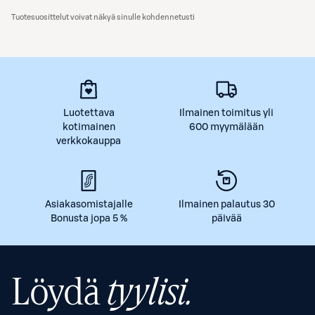
Tuotesuosittelut voivat näkyä sinulle kohdennetusti
Luotettava
Ilmainen toimitus yli
kotimainen
600 myymälään
verkkokauppa
Asiakasomistajalle
Ilmainen palautus 30
Bonusta jopa 5 %
päivää
Löydä
tyylisi.