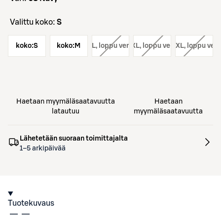
Valittu koko:
S
koko:
S
koko:
koko:
M
L
, loppu verkosta
koko:
XL
, loppu verkosta
koko:
XXL
, loppu ver
Haetaan myymäläsaatavuutta
Haetaan
latautuu
myymäläsaatavuutta
Lähetetään suoraan toimittajalta
1–5 arkipäivää
Tuotekuvaus