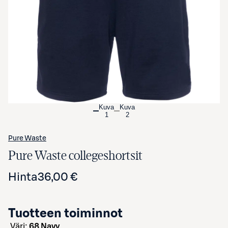
Avaa tuotekuva suurennettuna
Kuva
Kuva
1
2
Pure Waste
Pure Waste collegeshortsit
Hinta
36,00 €
Tuotteen toiminnot
väri:
68 Navy