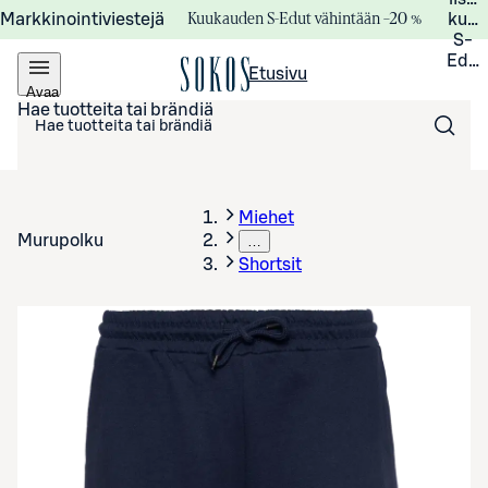
Kuukauden S-Edut vähintään –20 %
Markkinointiviestejä
kuuk
S-
Edui
Etusivu
Avaa
valikko
Hae tuotteita tai brändiä
Miehet
Murupolku
…
Shortsit