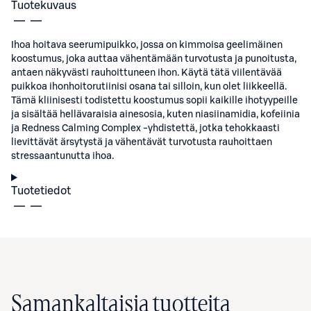
Tuotekuvaus
Ihoa hoitava seerumipuikko, jossa on kimmoisa geelimäinen
koostumus, joka auttaa vähentämään turvotusta ja punoitusta,
antaen näkyvästi rauhoittuneen ihon. Käytä tätä viilentävää
puikkoa ihonhoitorutiinisi osana tai silloin, kun olet liikkeellä.
Tämä kliinisesti todistettu koostumus sopii kaikille ihotyypeille
ja sisältää hellävaraisia ainesosia, kuten niasiinamidia, kofeiinia
ja Redness Calming Complex -yhdistettä, jotka tehokkaasti
lievittävät ärsytystä ja vähentävät turvotusta rauhoittaen
stressaantunutta ihoa.
Tuotetiedot
Samankaltaisia tuotteita