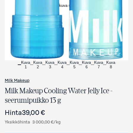
Avaa tuotekuva suurennettuna
Kuva
Kuva
Kuva
Kuva
Kuva
Kuva
Kuva
Kuva
1
2
3
4
5
6
7
8
Milk Makeup
Milk Makeup Cooling Water Jelly Ice -
seerumipuikko 13 g
Hinta
39,00 €
Yksikköhinta
3 000,00 €/kg