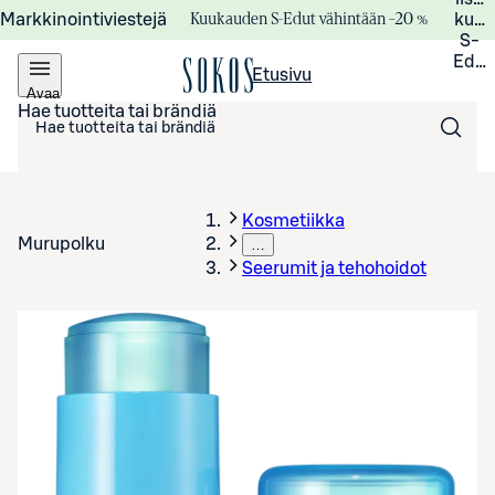
Kuukauden S-Edut vähintään –20 %
Markkinointiviestejä
kuuk
S-
Edui
Etusivu
Avaa
valikko
Hae tuotteita tai brändiä
Kosmetiikka
Murupolku
…
Seerumit ja tehohoidot