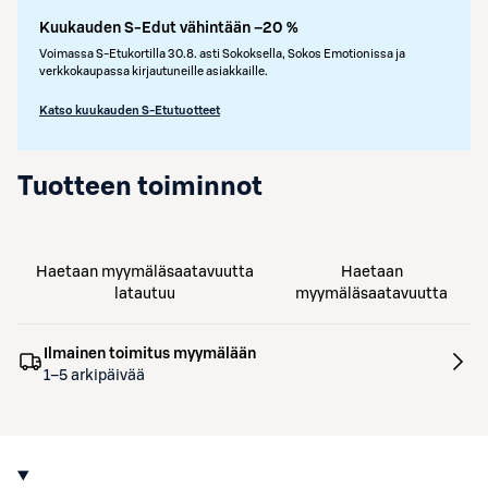
Kuukauden S-Edut vähintään –20 %
Voimassa S-Etukortilla 30.8. asti Sokoksella, Sokos Emotionissa ja
verkkokaupassa kirjautuneille asiakkaille.
Katso kuukauden S-Etutuotteet
Tuotteen toiminnot
Haetaan myymäläsaatavuutta
Haetaan
latautuu
myymäläsaatavuutta
Ilmainen toimitus myymälään
1–5 arkipäivää