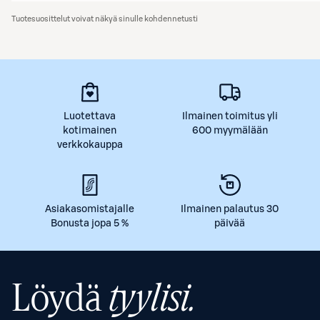
Tuotesuosittelut voivat näkyä sinulle kohdennetusti
Luotettava
Ilmainen toimitus yli
kotimainen
600 myymälään
verkkokauppa
Asiakasomistajalle
Ilmainen palautus 30
Bonusta jopa 5 %
päivää
Löydä
tyylisi.