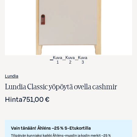
Kuva
Kuva
Kuva
1
2
3
Lundia
Lundia Classic yöpöytä ovella cashmir
Hinta
751,00 €
Vain tänään! Åhléns –25 % S-Etukortilla
Tilipäivän kunniaksi kaikki Åhléns-muodin ja kodin merkit –25 %