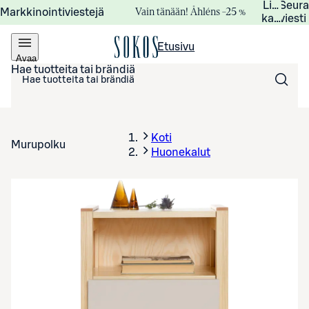
Lisätied
Seur
Vain tänään! Åhléns –25 %
Markkinointiviestejä
kampanj
viesti
Etusivu
Avaa
valikko
Hae tuotteita tai brändiä
Koti
Murupolku
Huonekalut
Avaa tuotekuva suurennettuna