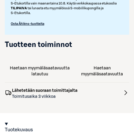
S‑Etukortilla vain maanantaina 10.8. Käytä verkkokaupassa etukoodia
TILIPAIVA
tai lunasta etu myymälöissä S‑mobiilikupongilla ja
S‑Etukortilla.
Osta Åhléns-tuotteita
Tuotteen toiminnot
Haetaan myymäläsaatavuutta
Haetaan
latautuu
myymäläsaatavuutta
Lähetetään suoraan toimittajalta
Toimitusaika 3 viikkoa
Tuotekuvaus