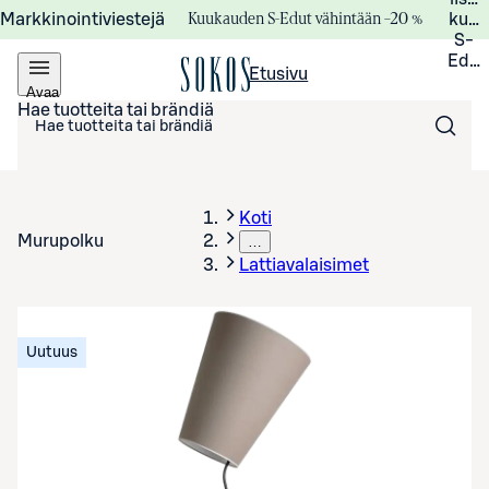
Kuukauden S-Edut vähintään –20 %
Markkinointiviestejä
kuuk
S-
Edui
Etusivu
Avaa
valikko
Hae tuotteita tai brändiä
Koti
Murupolku
…
Lattiavalaisimet
Uutuus