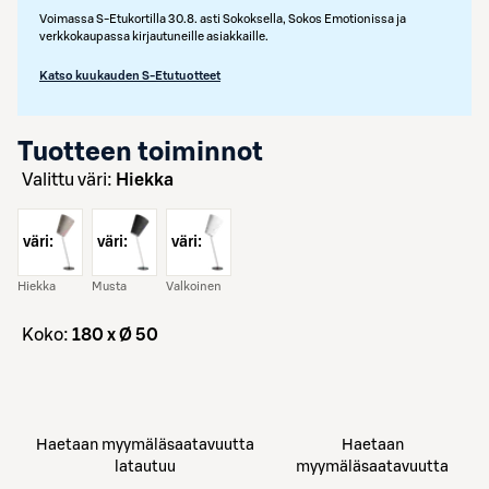
Voimassa S-Etukortilla 30.8. asti Sokoksella, Sokos Emotionissa ja
verkkokaupassa kirjautuneille asiakkaille.
Katso kuukauden S-Etutuotteet
Tuotteen toiminnot
Valittu väri:
Hiekka
väri:
väri:
väri:
Hiekka
Musta
Valkoinen
koko:
180 x Ø 50
Haetaan myymäläsaatavuutta
Haetaan
latautuu
myymäläsaatavuutta