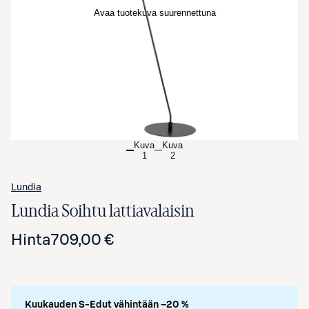
Avaa tuotekuva suurennettuna
Kuva
Kuva
1
2
Lundia
Lundia Soihtu lattiavalaisin
Hinta
709,00 €
Kuukauden S-Edut vähintään –20 %