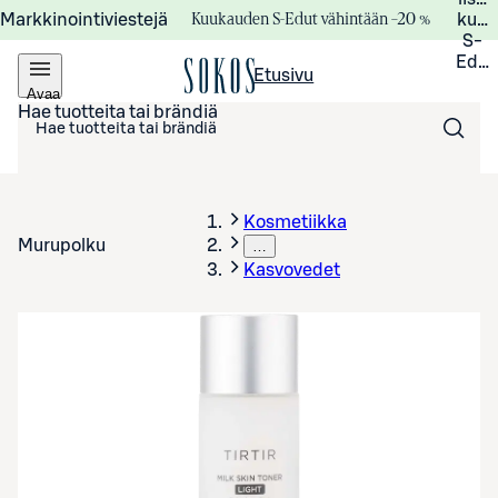
Kuukauden S-Edut vähintään –20 %
Markkinointiviestejä
kuuk
S-
Edui
Etusivu
Avaa
valikko
Hae tuotteita tai brändiä
Kosmetiikka
Murupolku
…
Kasvovedet