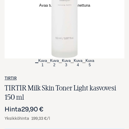
Avaa tuotekuva suurennettuna
Kuva
Kuva
Kuva
Kuva
Kuva
1
2
3
4
5
TIRTIR
TIRTIR Milk Skin Toner Light kasvovesi
150 ml
Hinta
29,90 €
Yksikköhinta
199,33 €/l