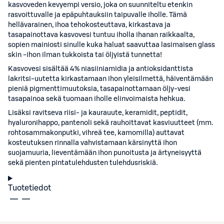
kasvoveden kevyempi versio, joka on suunniteltu etenkin
rasvoittuvalle ja epäpuhtauksiin taipuvalle iholle. Tämä
hellävarainen, ihoa tehokosteuttava, kirkastava ja
tasapainottava kasvovesi tuntuu iholla ihanan raikkaalta,
sopien mainiosti sinulle kuka haluat saavuttaa lasimaisen glass
skin -ihon ilman tukkoista tai öljyistä tunnetta!
Kasvovesi sisältää 4% niasiiniamidia ja antioksidanttista
lakritsi-uutetta kirkastamaan ihon yleisilmettä, häiventämään
pieniä pigmenttimuutoksia, tasapainottamaan öljy-vesi
tasapainoa sekä tuomaan iholle elinvoimaista hehkua.
Lisäksi ravitseva riisi- ja kaurauute, keramidit, peptidit,
hyaluronihappo, pantenoli sekä rauhoittavat kasviuutteet (mm.
rohtosammakonputki, vihreä tee, kamomilla) auttavat
kosteutuksen rinnalla vahvistamaan kärsinyttä ihon
suojamuuria, lieventämään ihon punoitusta ja ärtyneisyyttä
sekä pienten pintatulehdusten tulehdusriskiä.
Tuotetiedot