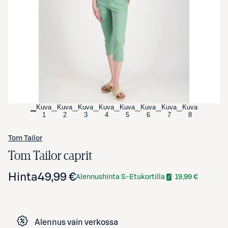
Avaa tuotekuva suurennettuna
Kuva
Kuva
Kuva
Kuva
Kuva
Kuva
Kuva
Kuva
1
2
3
4
5
6
7
8
Tom Tailor
Tom Tailor caprit
Hinta
49,99 €
Alennushinta S-Etukortilla
19,99 €
Alennus vain verkossa