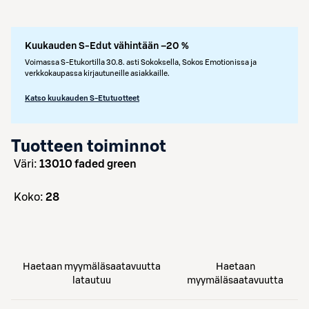
Kuukauden S-Edut vähintään –20 %
Voimassa S-Etukortilla 30.8. asti Sokoksella, Sokos Emotionissa ja
verkkokaupassa kirjautuneille asiakkaille.
Katso kuukauden S-Etutuotteet
Tuotteen toiminnot
väri:
13010 faded green
koko:
28
Haetaan myymäläsaatavuutta
Haetaan
latautuu
myymäläsaatavuutta