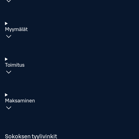
Myymälät
Toimitus
Maksaminen
Sokoksen tyylivinkit