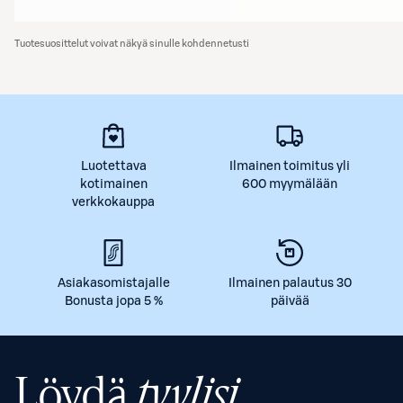
Tuotesuosittelut voivat näkyä sinulle kohdennetusti
Luotettava
Ilmainen toimitus yli
kotimainen
600 myymälään
verkkokauppa
Asiakasomistajalle
Ilmainen palautus 30
Bonusta jopa 5 %
päivää
Löydä
tyylisi.