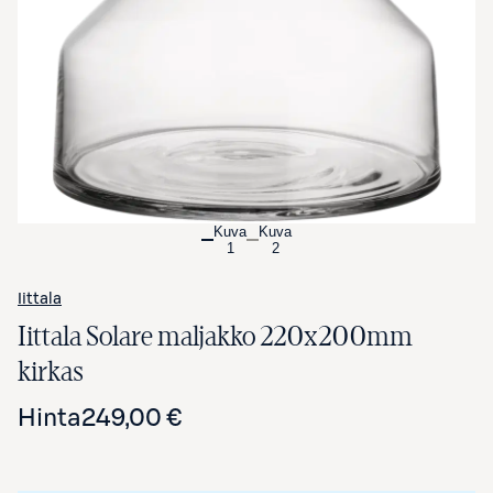
Avaa tuotekuva suurennettuna
Kuva
Kuva
1
2
Iittala
Iittala Solare maljakko 220x200mm
kirkas
Hinta
249,00 €