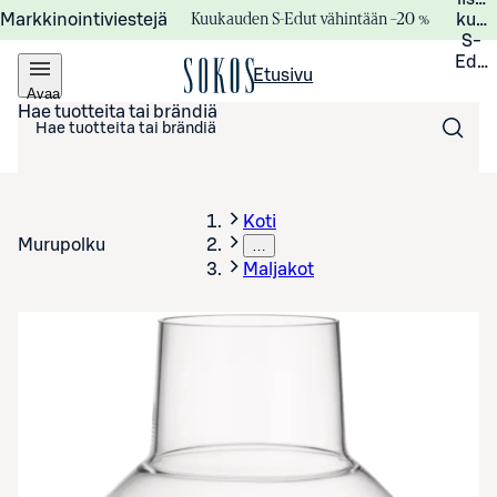
Kuukauden S-Edut vähintään –20 %
Markkinointiviestejä
kuuk
S-
Edui
Etusivu
Avaa
valikko
Hae tuotteita tai brändiä
Koti
Murupolku
…
Maljakot