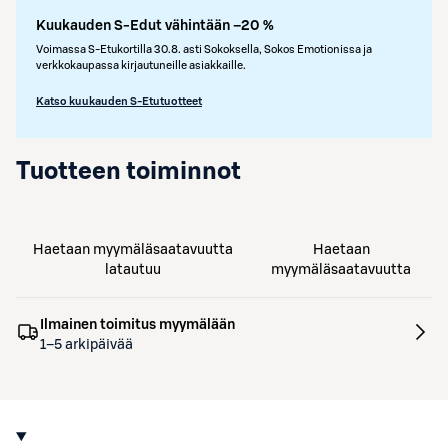
Kuukauden S-Edut vähintään –20 %
Voimassa S-Etukortilla 30.8. asti Sokoksella, Sokos Emotionissa ja
verkkokaupassa kirjautuneille asiakkaille.
Katso kuukauden S-Etutuotteet
Tuotteen toiminnot
Haetaan myymäläsaatavuutta
Haetaan
latautuu
myymäläsaatavuutta
Ilmainen toimitus myymälään
1–5 arkipäivää