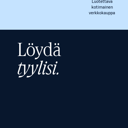
Luotettava
kotimainen
verkkokauppa
Löydä
tyylisi.