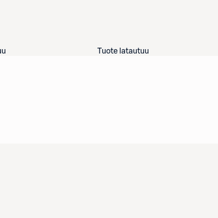
uu
Tuote latautuu