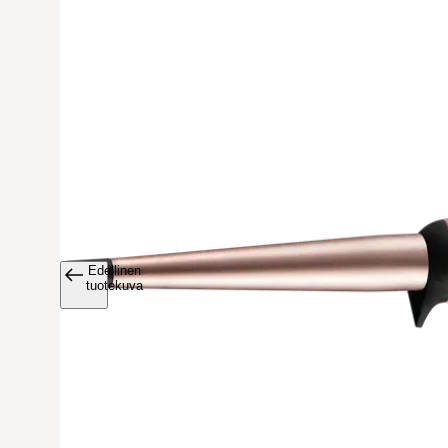
Edellinen
Avaa tuoteku
tuotekuva