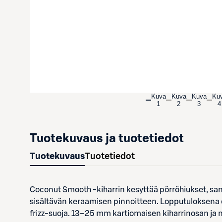
Kuva
Kuva
Kuva
Ku
1
2
3
4
Tuotekuvaus ja tuotetiedot
Tuotekuvaus
Tuotetiedot
Coconut Smooth -kiharrin kesyttää pörröhiukset, sama
sisältävän keraamisen pinnoitteen. Lopputuloksena o
frizz-suoja. 13–25 mm kartiomaisen kiharrinosan j