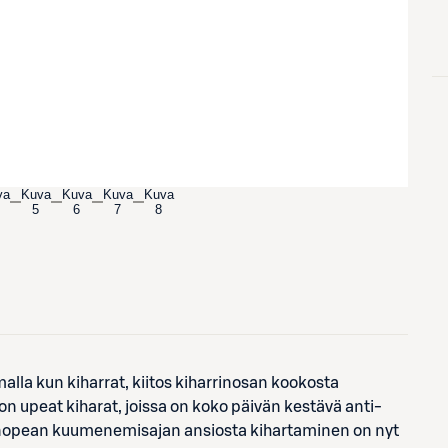
va
Kuva
Kuva
Kuva
Kuva
5
6
7
8
lla kun kiharrat, kiitos kiharrinosan kookosta
n upeat kiharat, joissa on koko päivän kestävä anti-
a nopean kuumenemisajan ansiosta kihartaminen on nyt