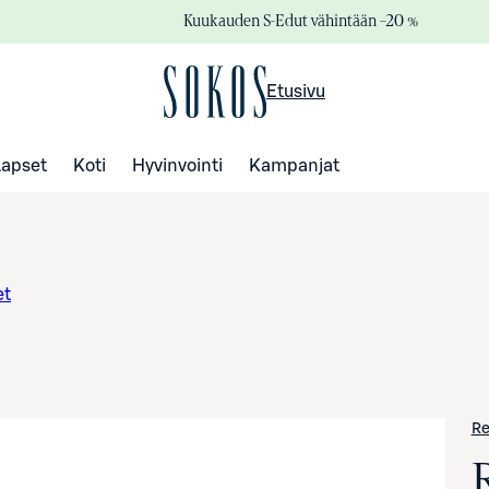
Kuukauden S-Edut vähintään –20 %
Etusivu
Lapset
Koti
Hyvinvointi
Kampanjat
et
Re