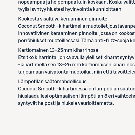
nopeampaa ja helpompaa kuin koskaan. Koska valittav
tyylisi syntyy hiustesi hyvinvointia kunnioittaen.
Kookosta sisältävä keraaminen pinnoite
Coconut Smooth -kihartimella muotoilet joustavanpeh
Innovatiivinen keraaminen pinnoite, jossa on kookos
pörröhiukset muotoillessasi. Tämä anti-frizz-suoja k
Kartiomainen 13-25mm kiharrinosa
Etsitkö kiharrinta, jonka avulla ylelliset kiharat sy
-kihartimella sen 13–25 mm kartiomaisen kiharrino
tarjoamaan vaivatonta muotoilua, niin että tavoittel
Lämpötilan säätömahdollisuus
Coconut Smooth -kihartimessa on lämpötilan säätömahd
hiuslaadullesi optimaalisen lämpötilan 8 eri vaihtoehd
syntyvät helposti ja hiuksia vaurioittamatta.