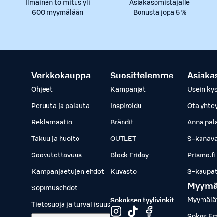
Ilmainen toimitus yli
Asiakasomistajalle
600 myymälään
Bonusta jopa 5 %
Verkkokauppa
Suosittelemme
Asiaka
Ohjeet
Kampanjat
Usein ky
Peruuta ja palauta
Inspiroidu
Ota yhte
Reklamaatio
Brändit
Anna pal
Takuu ja huolto
OUTLET
S-kanava
Saavutettavuus
Black Friday
Prisma.fi
Kampanjaetujen ehdot
Kuvasto
S-kaupat.
Myymä
Sopimusehdot
Myymälä
Sokoksen tyylivinkit
Tietosuoja ja turvallisuus
Sokos Em