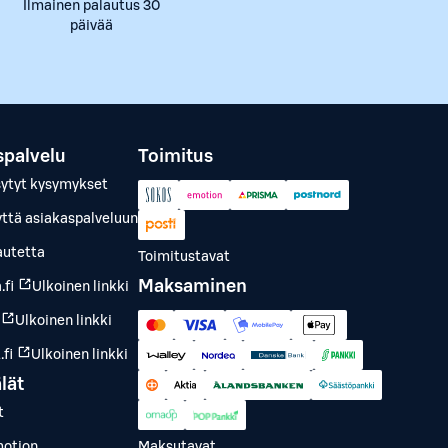
Ilmainen palautus 30
päivää
spalvelu
Toimitus
sytyt kysymykset
yttä asiakaspalveluun
autetta
Toimitustavat
Maksaminen
.fi
Ulkoinen linkki
Ulkoinen linkki
fi
Ulkoinen linkki
lät
t
otion
Maksutavat