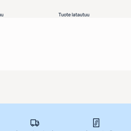
uu
Tuote latautuu