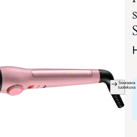
Seuraava
va suurennettuna
tuotekuva