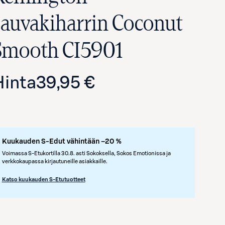
sauvakiharrin Coconut
Smooth CI5901
Hinta
39,95 €
Kuukauden S-Edut vähintään –20 %
Avaa tuotekuva suurennettuna
Voimassa S-Etukortilla 30.8. asti Sokoksella, Sokos Emotionissa ja
verkkokaupassa kirjautuneille asiakkaille.
Katso kuukauden S-Etutuotteet