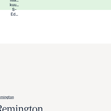
lisää
Lisätietoja
kuukauden
S-
Eduista
mington
Remington