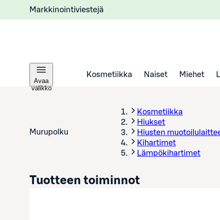
Markkinointiviestejä
Kosmetiikka
Naiset
Miehet
Avaa
valikko
Kosmetiikka
Hiukset
Murupolku
Hiusten muotoilulaitte
Kihartimet
Lämpökihartimet
Tuotteen toiminnot