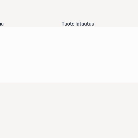
uu
Tuote latautuu