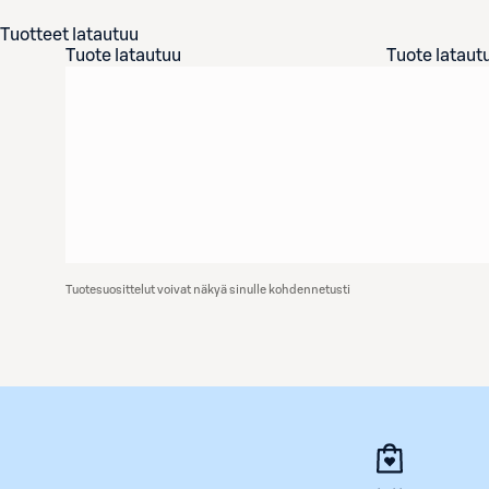
Tuotteet latautuu
Tuote latautuu
Tuote lataut
Tuotesuosittelut voivat näkyä sinulle kohdennetusti