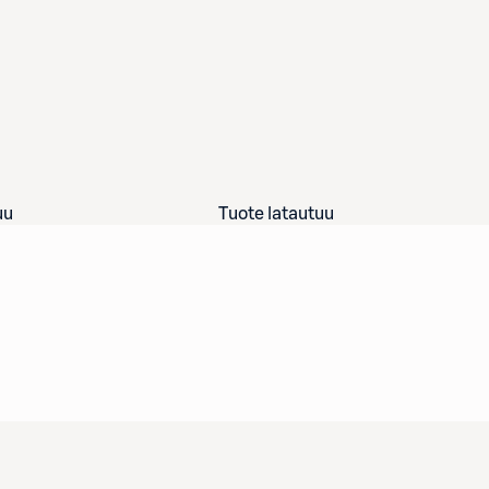
uu
Tuote latautuu