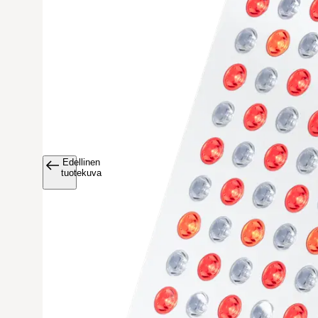
Edellinen
Avaa tuoteku
tuotekuva