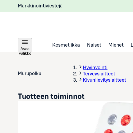
Markkinointiviestejä
Kosmetiikka
Naiset
Miehet
Avaa
valikko
Hyvinvointi
Murupolku
Terveyslaitteet
Kivunlievityslaitteet
Tuotteen toiminnot