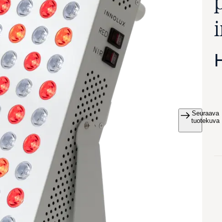
p
Seuraava
va suurennettuna
tuotekuva