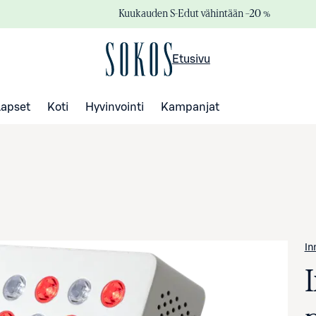
Kuukauden S-Edut vähintään –20 %
Etusivu
Lapset
Koti
Hyvinvointi
Kampanjat
In