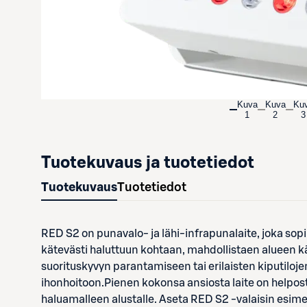
Kuva
Kuva
Ku
1
2
3
Tuotekuvaus ja tuotetiedot
Tuotekuvaus
Tuotetiedot
RED S2 on punavalo- ja lähi-infrapunalaite, joka sopi
kätevästi haluttuun kohtaan, mahdollistaen alueen käs
suorituskyvyn parantamiseen tai erilaisten kiputiloj
ihonhoitoon.Pienen kokonsa ansiosta laite on helposti 
haluamalleen alustalle. Aseta RED S2 -valaisin esimerki