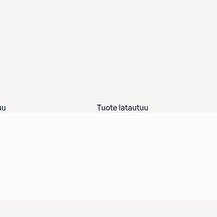
uu
Tuote latautuu