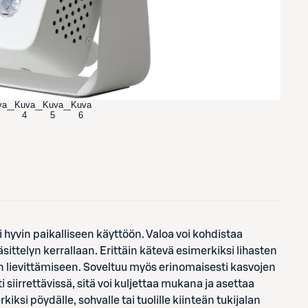
va
Kuva
Kuva
Kuva
4
5
6
i hyvin paikalliseen käyttöön. Valoa voi kohdistaa
ittelyn kerrallaan. Erittäin kätevä esimerkiksi lihasten
en lievittämiseen. Soveltuu myös erinomaisesti kasvojen
siirrettävissä, sitä voi kuljettaa mukana ja asettaa
ksi pöydälle, sohvalle tai tuolille kiinteän tukijalan