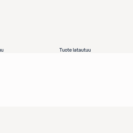
uu
Tuote latautuu