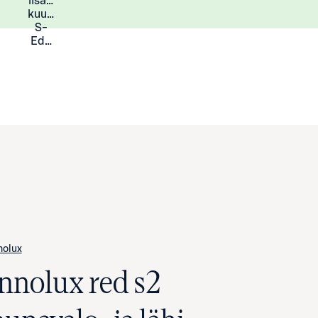
lisää
Lisätietoja
kuukauden
S-
Eduista
nolux
Innolux red s2