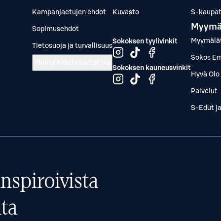
Kampanjaetujen ehdot
Kuvasto
S-kaupat.
Myymä
Sopimusehdot
Myymälä
Sokoksen tyylivinkit
Tietosuoja ja turvallisuus
Sokos Em
Muuta evästeasetuksia
Sokoksen kauneusvinkit
Hyvä Olo 
Palvelut
S-Edut j
nspiroivista
ta