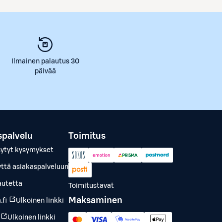
Ilmainen palautus 30
päivää
spalvelu
Toimitus
sytyt kysymykset
yttä asiakaspalveluun
autetta
Toimitustavat
Maksaminen
.fi
Ulkoinen linkki
Ulkoinen linkki