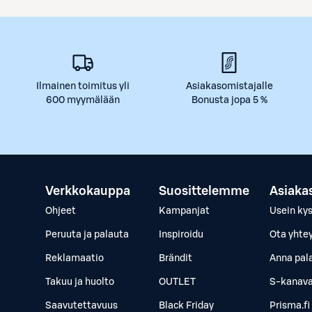
Ilmainen toimitus yli
Asiakasomistajalle
600 myymälään
Bonusta jopa 5 %
Verkkokauppa
Suosittelemme
Asiaka
Ohjeet
Kampanjat
Usein ky
Peruuta ja palauta
Inspiroidu
Ota yhte
Reklamaatio
Brändit
Anna pal
Takuu ja huolto
OUTLET
S-kanava
Saavutettavuus
Black Friday
Prisma.fi