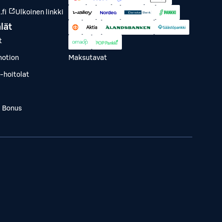
fi
Ulkoinen linkki
lät
t
otion
Maksutavat
-hoitolat
a Bonus