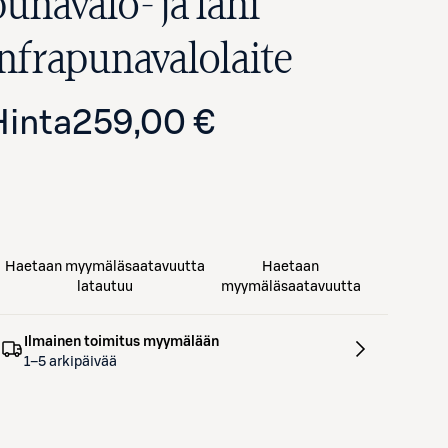
unavalo- ja lähi
infrapunavalolaite
Hinta
259,00 €
Avaa tuotekuva suurennettuna
Haetaan myymäläsaatavuutta
Haetaan
latautuu
myymäläsaatavuutta
Ilmainen toimitus myymälään
1–5 arkipäivää