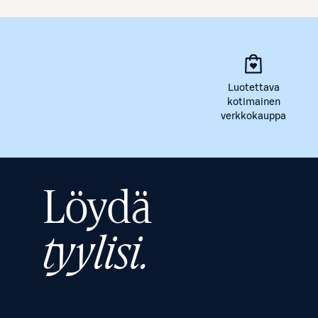
Luotettava
kotimainen
verkkokauppa
Löydä
tyylisi.