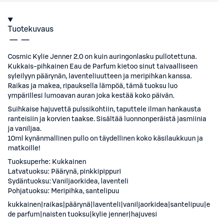
Tuotekuvaus
Cosmic Kylie Jenner 2.0 on kuin auringonlasku pullotettuna.
Kukkais-pihkainen Eau de Parfum kietoo sinut taivaalliseen
syleilyyn päärynän, laventeliuutteen ja meripihkan kanssa.
Raikas ja makea, ripauksella lämpöä, tämä tuoksu luo
ympärillesi lumoavan auran joka kestää koko päivän.
Suihkaise hajuvettä pulssikohtiin, taputtele ilman hankausta
ranteisiin ja korvien taakse. Sisältää luonnonperäistä jasmiinia
ja vaniljaa.
10ml kynänmallinen pullo on täydellinen koko käsilaukkuun ja
matkoille!
Tuoksuperhe: Kukkainen
Latvatuoksu: Päärynä, pinkkipippuri
Sydäntuoksu: Vaniljaorkidea, laventeli
Pohjatuoksu: Meripihka, santelipuu
kukkainen|raikas|päärynä|laventeli|vaniljaorkidea|santelipuu|eau
de parfum|naisten tuoksu|kylie jenner|hajuvesi