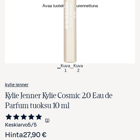
Avaa tuotekuva suurennettuna
Kuva
Kuva
1
2
kylie jenner
Kylie Jenner Kylie Cosmic 2.0 Eau de
Parfum tuoksu 10 ml
1
Siirry arvioihin
kappale
Keskiarvo
5
/5
Hinta
27,90 €