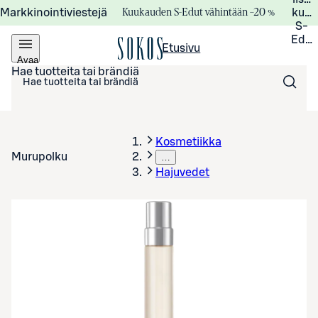
Kuukauden S-Edut vähintään –20 %
Markkinointiviestejä
kuuk
S-
Edui
Etusivu
Avaa
valikko
Hae tuotteita tai brändiä
Kosmetiikka
Murupolku
…
Hajuvedet