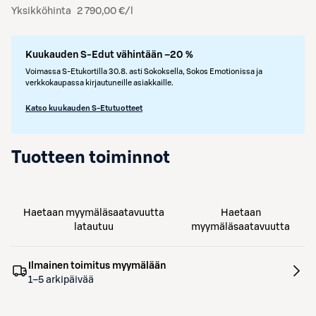
Yksikköhinta
2 790,00 €/l
Kuukauden S-Edut vähintään –20 %
Voimassa S-Etukortilla 30.8. asti Sokoksella, Sokos Emotionissa ja
verkkokaupassa kirjautuneille asiakkaille.
Katso kuukauden S-Etutuotteet
Tuotteen toiminnot
Haetaan myymäläsaatavuutta
Haetaan
latautuu
myymäläsaatavuutta
Ilmainen toimitus myymälään
1–5 arkipäivää