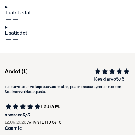
Tuotetiedot
Lisätiedot
Arviot (
1
)
Keskiarvo
5
/5
Tuotearvostelun voi kirjoittaa vain asiakas, joka on ostanut kyseisen tuotteen
Sokoksen verkkokaupasta.
Laura M.
arvosana
5
/5
12.06.2026
VAHVISTETTU OSTO
Cosmic