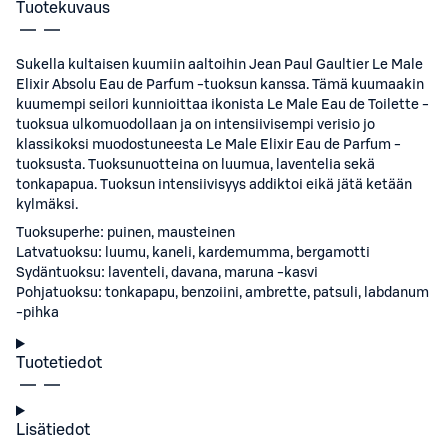
Tuotekuvaus
Sukella kultaisen kuumiin aaltoihin Jean Paul Gaultier Le Male
Elixir Absolu Eau de Parfum -tuoksun kanssa. Tämä kuumaakin
kuumempi seilori kunnioittaa ikonista Le Male Eau de Toilette -
tuoksua ulkomuodollaan ja on intensiivisempi verisio jo
klassikoksi muodostuneesta Le Male Elixir Eau de Parfum -
tuoksusta. Tuoksunuotteina on luumua, laventelia sekä
tonkapapua. Tuoksun intensiivisyys addiktoi eikä jätä ketään
kylmäksi.
Tuoksuperhe: puinen, mausteinen
Latvatuoksu: luumu, kaneli, kardemumma, bergamotti
Sydäntuoksu: laventeli, davana, maruna -kasvi
Pohjatuoksu: tonkapapu, benzoiini, ambrette, patsuli, labdanum
-pihka
Tuotetiedot
Lisätiedot