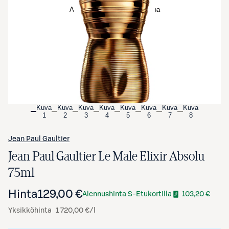
Avaa tuotekuva suurennettuna
Kuva
Kuva
Kuva
Kuva
Kuva
Kuva
Kuva
Kuva
1
2
3
4
5
6
7
8
Jean Paul Gaultier
Jean Paul Gaultier Le Male Elixir Absolu
75ml
Hinta
129,00 €
Alennushinta S-Etukortilla
103,20 €
Yksikköhinta
1 720,00 €/l