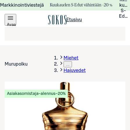
Kuukauden S-Edut vähintään –20 %
Markkinointiviestejä
kuuk
S-
Edui
Etusivu
Avaa
valikko
Miehet
Murupolku
…
Hajuvedet
Asiakasomistaja-alennus
−20%