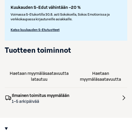
Kuukauden S-Edut vähintään –20 %
Voimassa S-Etukortilla 30.8. asti Sokoksella, Sokos Emotionissa ja
verkkokaupassa kirjautuneille asiakkaille.
Katso kuukauden S-Etutuotteet
Tuotteen toiminnot
Haetaan myymäläsaatavuutta
Haetaan
latautuu
myymäläsaatavuutta
Ilmainen toimitus myymälään
1–5 arkipäivää