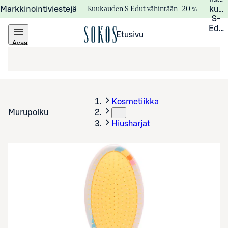
Kuukauden S-Edut vähintään –20 %
Markkinointiviestejä
kuuk
S-
Edui
Etusivu
Avaa
valikko
Kosmetiikka
Murupolku
…
Hiusharjat