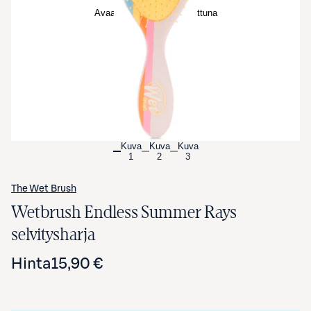
Avaa tuotekuva suurennettuna
Kuva
Kuva
Kuva
1
2
3
The Wet Brush
Wetbrush Endless Summer Rays
selvitysharja
Hinta
15,90 €