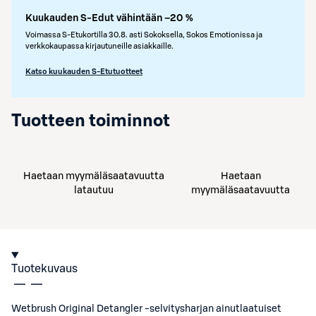
Kuukauden S-Edut vähintään –20 %
Voimassa S-Etukortilla 30.8. asti Sokoksella, Sokos Emotionissa ja
verkkokaupassa kirjautuneille asiakkaille.
Katso kuukauden S-Etutuotteet
Tuotteen toiminnot
Haetaan myymäläsaatavuutta
Haetaan
latautuu
myymäläsaatavuutta
Tuotekuvaus
Wetbrush Original Detangler -selvitysharjan ainutlaatuiset