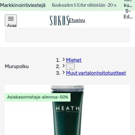
Kuukauden S-Edut vähintään –20 %
Markkinointiviestejä
kuuk
S-
Edui
Etusivu
Avaa
valikko
Miehet
Murupolku
…
Muut vartalonhoitotuotteet
Asiakasomistaja-alennus
−50%