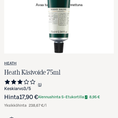
Avaa tuotekuva suurennettuna
HEATH
Heath Käsivoide 75ml
1
Siirry arvioihin
kappale
Keskiarvo
3
/5
Hinta
17,90 €
Alennushinta S-Etukortilla
8,95 €
Yksikköhinta
238,67 €/l