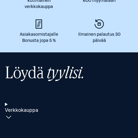
kotimainen
600 myymälään
verkkokauppa
Asiakasomistajalle
Ilmainen palautus 30
Bonusta jopa 5 %
päivää
Löydä
tyylisi.
Verkkokauppa