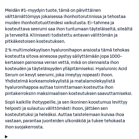
Meidän #1-myydyin tuote, tämä on päivittäinen
välttämättömyys jokaisessa ihonhoitorutiinissa ja tehostaa
muiden ihonhoitotuotteidesi vaikutusta. Ei-tahmea ja
kosteuttava seerumi saa ihon tuntumaan täyteläiseltä, sileältä
ja terveeltä. Kliinisesti todistettu antavan välittömän ja
pitkäkestoisen kosteutuksen.
2 % multimolekyylisen hyaluronihapon ansiosta tämä tehokas
kosteutta sitova ainesosa pystyy säilyttämään jopa 1000-
kertaisen painonsa verran vettä, mikä on olennaista ihon
kosteuden ja täyteläisyyden ylläpitämiseksi. Hyaluronic Acid
Serum on kevyt seerumi, joka imeytyy nopeasti ihoon.
Yhdistelmä korkeamolekyylistä ja matalamolekyylistä
hyaluronihappoa auttaa toimittamaan kosteutta ihon
pintakerroksiin maksimaalisen kosteutuksen saavuttamiseksi.
Sopii kaikille ihotyypeille, ja sen ikoninen koostumus levittyy
helposti ja sulautuu välittömästi ihoon, jättäen sen
kosteutetuksi ja heleäksi. Auttaa taistelemaan kuivaa ihoa
vastaan, parantaa juonteiden ulkonäköä ja tukee tehokasta
ihon suojakerrosta.