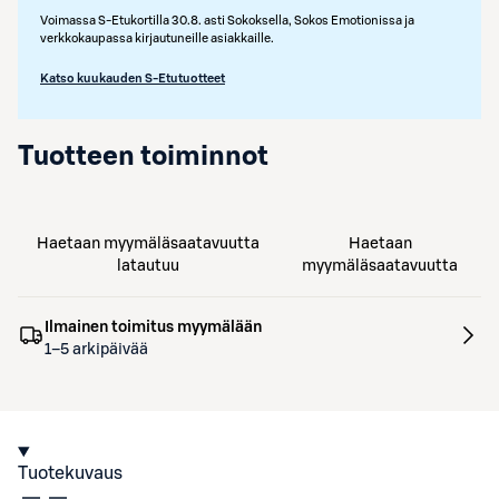
Voimassa S-Etukortilla 30.8. asti Sokoksella, Sokos Emotionissa ja
verkkokaupassa kirjautuneille asiakkaille.
Katso kuukauden S-Etutuotteet
Tuotteen toiminnot
Haetaan myymäläsaatavuutta
Haetaan
latautuu
myymäläsaatavuutta
Ilmainen toimitus myymälään
1–5 arkipäivää
Tuotekuvaus