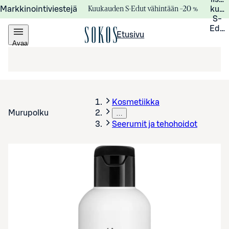
Kuukauden S-Edut vähintään –20 %
Markkinointiviestejä
kuuk
S-
Edui
Etusivu
Avaa
valikko
Kosmetiikka
Murupolku
…
Seerumit ja tehohoidot