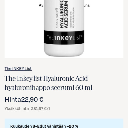
Avaa tuotekuva suurennettuna
The INKEY List
The Inkey list Hyaluronic Acid
hyaluronihappo seerumi 60 ml
Hinta
22,90 €
Yksikköhinta
381,67 €/l
Kuukauden S-Edut vähintään –20 %