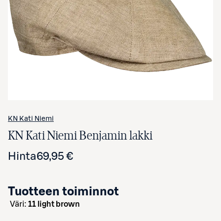
Avaa tuotekuva suurennettuna
KN Kati Niemi
KN Kati Niemi Benjamin lakki
Hinta
69,95 €
Tuotteen toiminnot
väri:
11 light brown