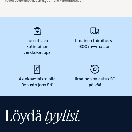
Tuotesuosittelut voivat näkyä sinulle kohdennetusti
Luotettava
Ilmainen toimitus yli
kotimainen
600 myymälään
verkkokauppa
Asiakasomistajalle
Ilmainen palautus 30
Bonusta jopa 5 %
päivää
Löydä
tyylisi.