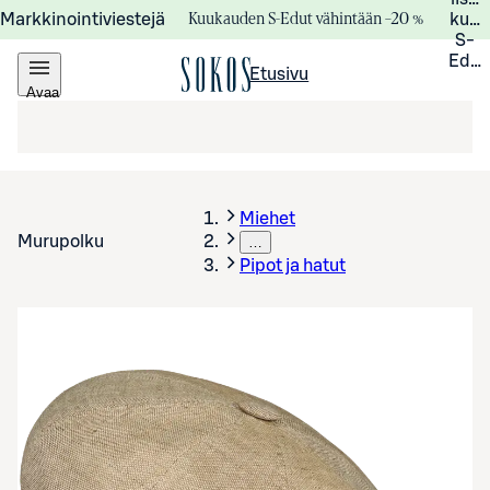
Kuukauden S-Edut vähintään –20 %
Markkinointiviestejä
kuuk
S-
Edui
Etusivu
Avaa
valikko
Miehet
Murupolku
…
Pipot ja hatut