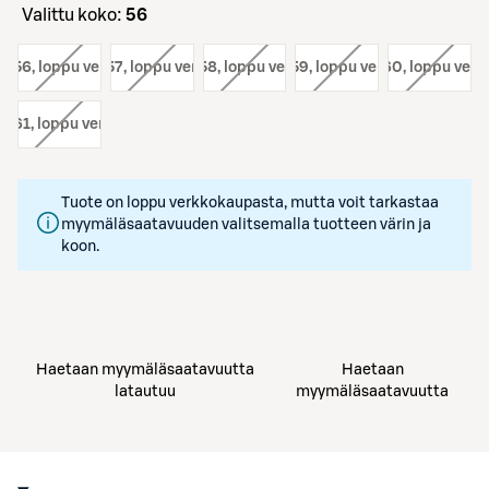
Valittu koko:
56
o:
56
, loppu verkosta
koko:
57
, loppu verkosta
koko:
58
, loppu verkosta
koko:
59
, loppu verkosta
koko:
60
, loppu verk
o:
61
, loppu verkosta
Tuote on loppu verkkokaupasta, mutta voit tarkastaa
myymäläsaatavuuden valitsemalla tuotteen värin ja
koon.
Haetaan myymäläsaatavuutta
Haetaan
latautuu
myymäläsaatavuutta