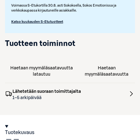
Voimassa S-Etukortilla 30.8. asti Sokoksella, Sokos Emotionissa ja
verkkokaupassa kirjautuneille asiakkaille.
Katso kuukauden S-Etutuotteet
Tuotteen toiminnot
Haetaan myymäläsaatavuutta
Haetaan
latautuu
myymäläsaatavuutta
Lähetetään suoraan toimittajalta
1–5 arkipäivää
Tuotekuvaus