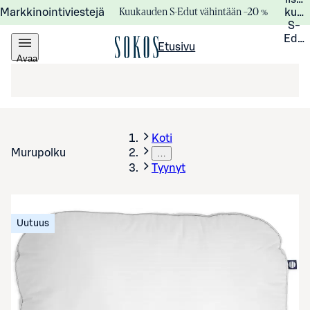
Kuukauden S-Edut vähintään –20 %
Markkinointiviestejä
kuuk
S-
Edui
Etusivu
Avaa
valikko
Koti
Murupolku
…
Tyynyt
Uutuus