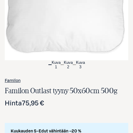
Avaa tuotekuva suurennettuna
Kuva
Kuva
Kuva
1
2
3
Familon
Familon Outlast tyyny 50x60cm 500g
Hinta
75,95 €
Kuukauden S-Edut vähintään –20 %