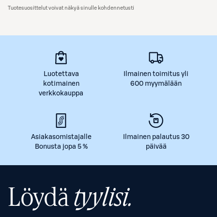
Tuotesuosittelut voivat näkyä sinulle kohdennetusti
Luotettava
Ilmainen toimitus yli
kotimainen
600 myymälään
verkkokauppa
Asiakasomistajalle
Ilmainen palautus 30
Bonusta jopa 5 %
päivää
Löydä
tyylisi.