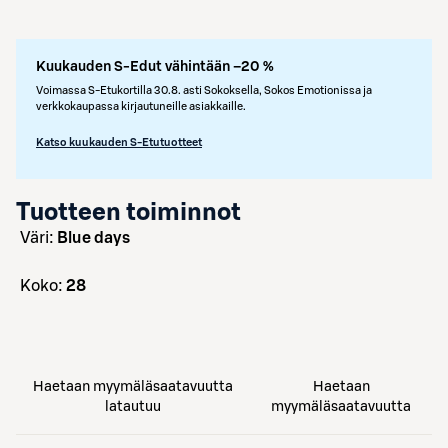
Kuukauden S-Edut vähintään –20 %
Voimassa S-Etukortilla 30.8. asti Sokoksella, Sokos Emotionissa ja
verkkokaupassa kirjautuneille asiakkaille.
Katso kuukauden S-Etutuotteet
Tuotteen toiminnot
väri:
Blue days
koko:
28
Haetaan myymäläsaatavuutta
Haetaan
latautuu
myymäläsaatavuutta