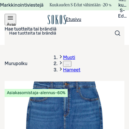
Kuukauden S-Edut vähintään –20 %
Markkinointiviestejä
kuuk
S-
Edui
Etusivu
Avaa
valikko
Hae tuotteita tai brändiä
Muoti
Murupolku
…
Hameet
Asiakasomistaja-alennus
−60%