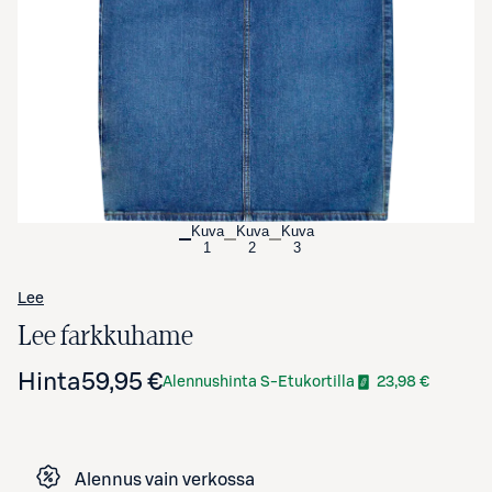
Avaa tuotekuva suurennettuna
Kuva
Kuva
Kuva
1
2
3
Lee
Lee farkkuhame
Hinta
59,95 €
Alennushinta S-Etukortilla
23,98 €
Alennus vain verkossa