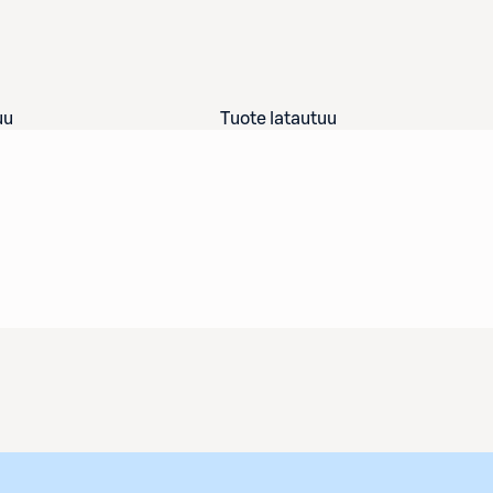
uu
Tuote latautuu