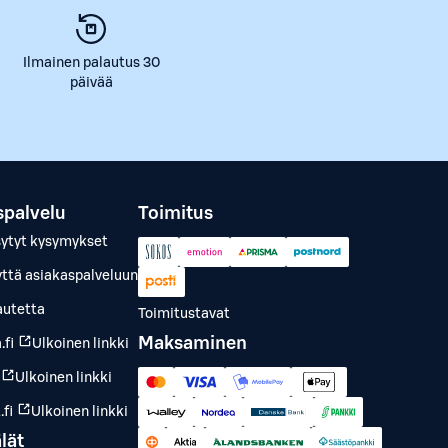
Ilmainen palautus 30
päivää
spalvelu
Toimitus
sytyt kysymykset
yttä asiakaspalveluun
autetta
Toimitustavat
Maksaminen
.fi
Ulkoinen linkki
Ulkoinen linkki
fi
Ulkoinen linkki
lät