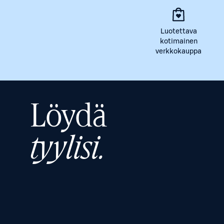
Luotettava
kotimainen
verkkokauppa
Löydä
tyylisi.