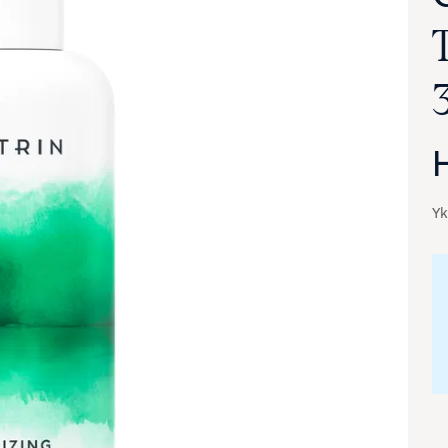
Yk
va suurennettuna