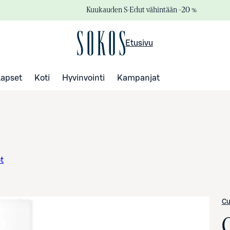
Kuukauden S-Edut vähintään –20 %
Etusivu
Lapset
Koti
Hyvinvointi
Kampanjat
t
Cu