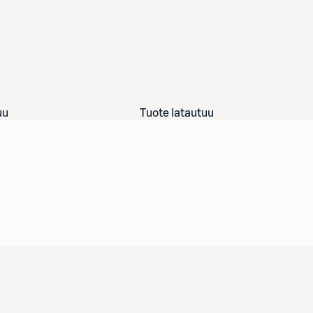
uu
Tuote latautuu