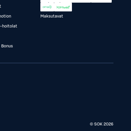
t
otion
Maksutavat
-hoitolat
a Bonus
© SOK
2026