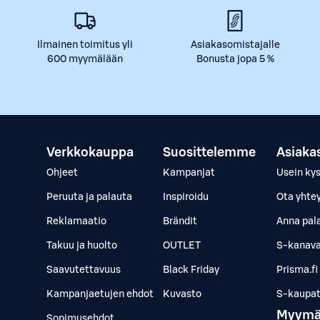
Ilmainen toimitus yli
Asiakasomistajalle
600 myymälään
Bonusta jopa 5 %
Verkkokauppa
Suosittelemme
Asiaka
Ohjeet
Kampanjat
Usein ky
Peruuta ja palauta
Inspiroidu
Ota yhte
Reklamaatio
Brändit
Anna pal
Takuu ja huolto
OUTLET
S-kanava
Saavutettavuus
Black Friday
Prisma.fi
Kampanjaetujen ehdot
Kuvasto
S-kaupat.
Myymä
Sopimusehdot