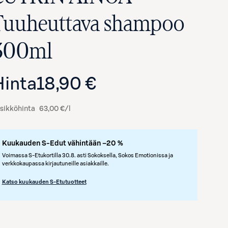
Tuuheuttava shampoo
300ml
Hinta
18,90 €
sikköhinta
63,00 €/l
Kuukauden S-Edut vähintään –20 %
Voimassa S-Etukortilla 30.8. asti Sokoksella, Sokos Emotionissa ja
verkkokaupassa kirjautuneille asiakkaille.
Katso kuukauden S-Etutuotteet