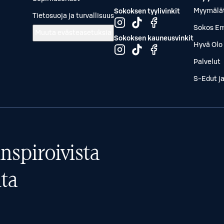
Myymälä
Sokoksen tyylivinkit
Tietosuoja ja turvallisuus
Sokos Em
Muuta evästeasetuksia
Sokoksen kauneusvinkit
Hyvä Olo 
Palvelut
S-Edut j
nspiroivista
ta