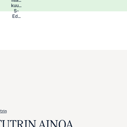
lisää
Lisätietoja
kuukauden
S-
Eduista
trin
CUTRIN AINOA