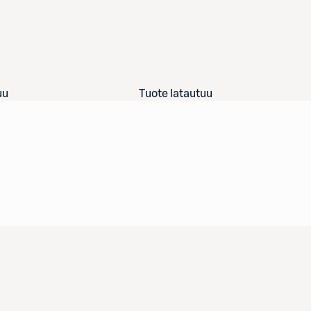
uu
Tuote latautuu