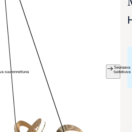
Seuraava
va suurennettuna
tuotekuva