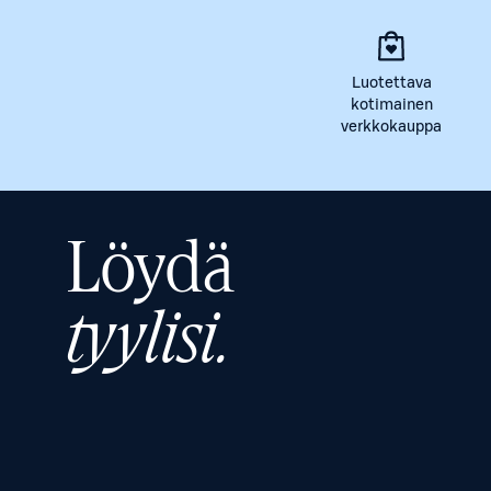
Luotettava
kotimainen
verkkokauppa
Löydä
tyylisi.