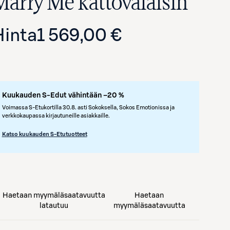
Marry Me kattovalaisin
Hinta
1 569,00 €
Kuukauden S-Edut vähintään –20 %
Voimassa S-Etukortilla 30.8. asti Sokoksella, Sokos Emotionissa ja
verkkokaupassa kirjautuneille asiakkaille.
Avaa tuotekuva suurennettuna
Katso kuukauden S-Etutuotteet
Haetaan myymäläsaatavuutta
Haetaan
latautuu
myymäläsaatavuutta