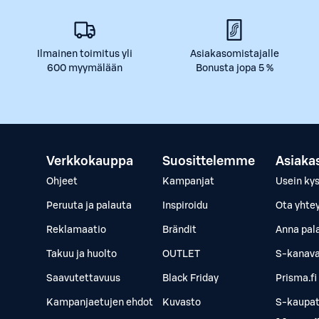
Ilmainen toimitus yli
Asiakasomistajalle
600 myymälään
Bonusta jopa 5 %
Verkkokauppa
Suosittelemme
Asiaka
Ohjeet
Kampanjat
Usein ky
Peruuta ja palauta
Inspiroidu
Ota yhte
Reklamaatio
Brändit
Anna pal
Takuu ja huolto
OUTLET
S-kanava
Saavutettavuus
Black Friday
Prisma.fi
Kampanjaetujen ehdot
Kuvasto
S-kaupat.