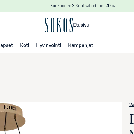
Kuukauden S-Edut vähintään –20 %
Etusivu
Lapset
Koti
Hyvinvointi
Kampanjat
Va