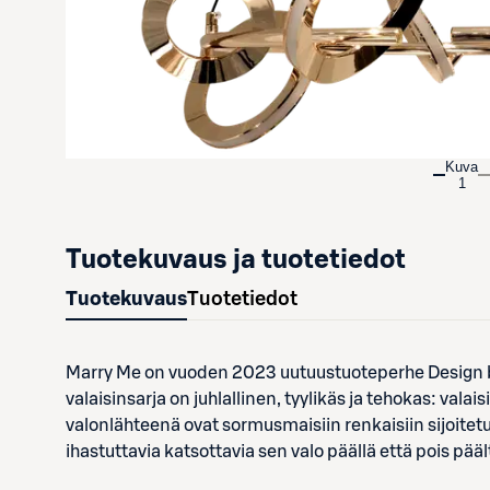
Kuva
1
Tuotekuvaus ja tuotetiedot
Tuotekuvaus
Tuotetiedot
Marry Me on vuoden 2023 uutuustuoteperhe Design b
valaisinsarja on juhlallinen, tyylikäs ja tehokas: valai
valonlähteenä ovat sormusmaisiin renkaisiin sijoitet
ihastuttavia katsottavia sen valo päällä että pois pääl