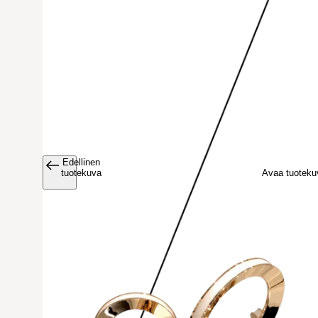
Edellinen
Avaa tuoteku
tuotekuva