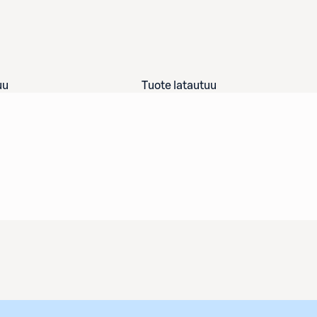
uu
Tuote latautuu